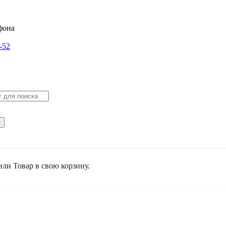
-52
к
или
Товар
в свою корзину.