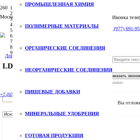
ПРОМЫШЛЕННАЯ ХИМИЯ
Главная
/
Москва
Полимерные материалы
/
ПОЛИМЕРНЫЕ МАТЕРИАЛЫ
г. Санкт-Петербург,
+7 (977) 691-95
Полиэтилен
/
Полиэтилен высокого давления (ПВД)
/
ОРГАНИЧЕСКИЕ СОЕДИНЕНИЯ
LDPE LUTENE
LDPE LUTENE
НЕОРГАНИЧЕСКИЕ СОЕДИНЕНИЯ
Найти:
пр. Космонавтов, 106
Заказать звоно
Цена
ПИЩЕВЫЕ ДОБАВКИ
+7 (977) 691-95-56
Вы отлож
МИНЕРАЛЬНЫЕ УДОБРЕНИЯ
ГОТОВАЯ ПРОДУКЦИЯ