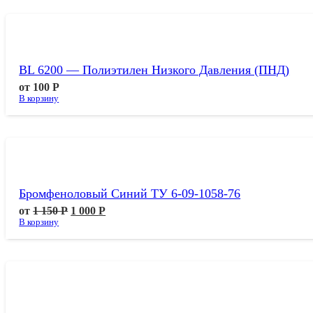
BL 6200 — Полиэтилен Низкого Давления (ПНД)
от
100
Р
В корзину
Бромфеноловый Синий ТУ 6-09-1058-76
от
1 150
Р
1 000
Р
В корзину