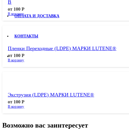
Выдув, Литье LDPE LUTENE
от
100
Р
В корзину
ОПЛАТА И ДОСТАВКА
КОНТАКТЫ
Пленки Переходные (LDPE) МАРКИ LUTENE®
от
100
Р
В корзину
Экструзия (LDPE) МАРКИ LUTENE®
от
100
Р
В корзину
Возможно вас заинтересует