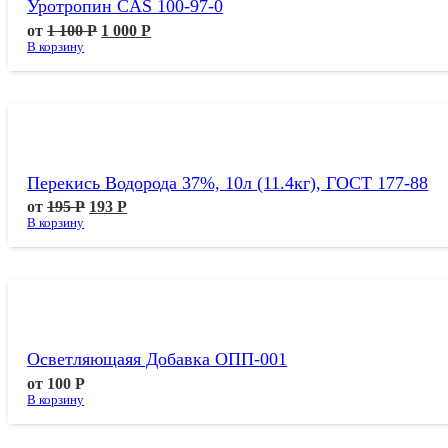
Уротропин CAS 100-97-0
от
1 100
Р
1 000
Р
В корзину
Перекись Водорода 37%, 10л (11.4кг), ГОСТ 177-88
от
195
Р
193
Р
В корзину
Осветляющаяя Добавка ОПП-001
от
100
Р
В корзину