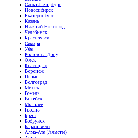
Санкт-Петербург
Новосибирск
Екатеринбург
Казань
Нижний Новгород
Челябинск
Красноярск
Самара
Уфа
Ростов-на-Дону
Омск
Краснодар
Воронеж
Пермь
Волгоград
Минск
Гомель
Витебск
Могилёв
Гродно
Брест
Бобруйск
Барановичи
Алма-Ата (Алматы)
Астана