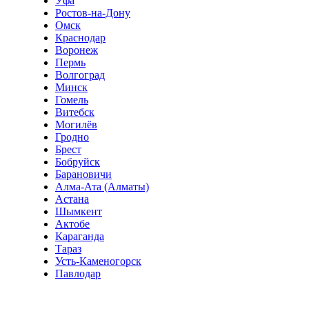
Уфа
Ростов-на-Дону
Омск
Краснодар
Воронеж
Пермь
Волгоград
Минск
Гомель
Витебск
Могилёв
Гродно
Брест
Бобруйск
Барановичи
Алма-Ата (Алматы)
Астана
Шымкент
Актобе
Караганда
Тараз
Усть-Каменогорск
Павлодар