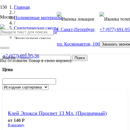
Главная
/
Москва
Полимерные материалы
/
Синтетические смолы
г. Санкт-Петербург,
+7 (977) 691-95
/
Эпоксидная смола
пр. Космонавтов, 106
Заказать звоно
Эпоксидная смола
+7 (977) 691-95-56
Найти:
Вы отложили
Товар
в свою корзину.
Цена
Клей Эпокси Просвет 13 Мл. (прозрачный)
от
140
Р
В корзину