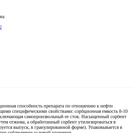
2
ционная способность препарата по отношению к нефти
ющими специфическими свойствами: сорбционная емкость 8-10
 исключающая самопроизвольный ее сток. Насыщенный сорбент
тем отжима, а обработанный сорбент утилизироваться в
руется выпуск, в гранулированной форме). Упаковывается в
 при соблюдении условий хранения