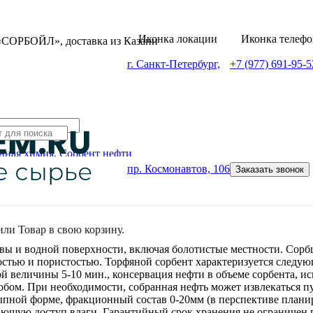
«СОРБОЙЛ», доставка из Казани
г. Санкт-Петербург,
+7 (977) 691-95-5
ная химия
,
Сорбент нефти
пр. Космонавтов, 106
Заказать звонок
или
Товар
в свою корзину.
ы и водной поверхности, включая болотистые местности. Сорб
остью и пористостью. Торфяной сорбент характеризуется следу
ной величины 5-10 мин., консервация нефти в объеме сорбента,
бом. При необходимости, собранная нефть может извлекаться пу
сыпной форме, фракционный состав 0-20мм (в перспективе плани
ающую доступ влаги. Гарантийный срок хранения не ограничен