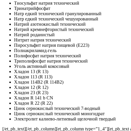
Тиосульфат натрия технический
Тринатрийфосфат
Натр едкий технический гранулированный
Натр едкий технический чешуированный
Натрий азотнокислый технический
Натрий кремнефтористый технический
Натрий роданистый
Нитрит натрия технический
Пиросульфит натрия пищевой (E223)
Полиакриламид-гель
Полифосфат натрия технический
Триполифосфат натрия технический
Уголь активный кокосовый
Хладон 13 (R 13)
Хладон 113 (R 113)
Хладон 114В2 (R 114B2)
Хладон 12 (R 12)
Хладон 23 (R 23)
Хладон R 141 b CN
Хладон R 22 (R 22)
Цинк сернокислый технический 7-водный
Цинк сернокислый технический моногидрат
Электролит калиево-литиевый щелочной твердый
[/et_pb_text][/et_pb_column][et_pb_column type=”1_4″][et_pb_text a