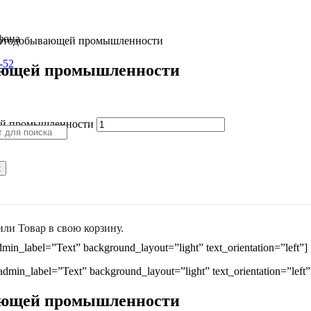
олотодобывающей промышленности
-52
вающей промышленности
щей промышленности
к
или
Товар
в свою корзину.
min_label=”Text” background_layout=”light” text_orientation=”left”]
dmin_label=”Text” background_layout=”light” text_orientation=”left”
вающей промышленности