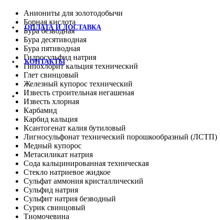
Аниониты для золотодобычи
Борная кислота
ОПЛАТА И ДОСТАВКА
Бура безводная
Бура десятиводная
Бура пятиводная
Гидросульфид натрия
КОНТАКТЫ
Гипохлорит кальция технический
Глет свинцовый
Железный купорос технический
Известь строительная негашеная
Известь хлорная
Карбамид
Карбид кальция
Ксантогенат калия бутиловый
Лигносульфонат технический порошкообразный (ЛСТП)
Медный купорос
Метасиликат натрия
Сода кальцинированная техническая
Стекло натриевое жидкое
Сульфат аммония кристаллический
Сульфид натрия
Сульфит натрия безводный
Сурик свинцовый
Тиомочевина