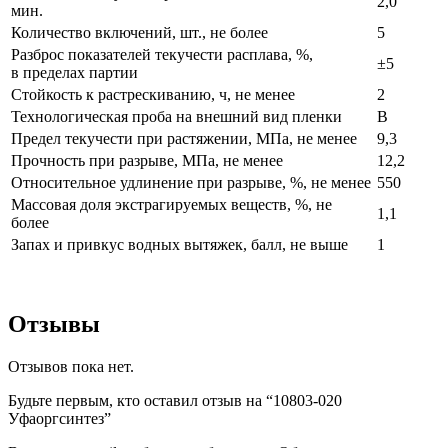
2,0
мин.
Количество включений, шт., не более
5
Разброс показателей текучести расплава, %,
±5
в пределах партии
Стойкость к растрескиванию, ч, не менее
2
Технологическая проба на внешний вид пленки
В
Предел текучести при растяжении, МПа, не менее
9,3
Прочность при разрыве, МПа, не менее
12,2
Относительное удлинение при разрыве, %, не менее
550
Массовая доля экстрагируемых веществ, %, не
1,1
более
Запах и привкус водных вытяжек, балл, не выше
1
Отзывы
Отзывов пока нет.
Будьте первым, кто оставил отзыв на “10803-020
Уфаоргсинтез”