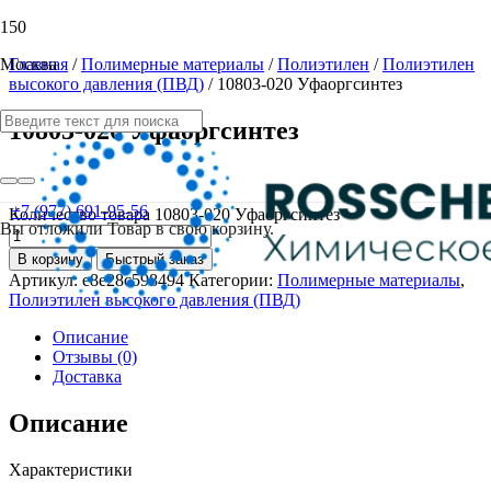
Москва
Главная
/
Полимерные материалы
/
Полиэтилен
/
Полиэтилен
высокого давления (ПВД)
/ 10803-020 Уфаоргсинтез
10803-020 Уфаоргсинтез
от
100
Р
+7 (977) 691-95-56
Количество товара 10803-020 Уфаоргсинтез
Вы отложили
Товар
в свою корзину.
В корзину
Быстрый заказ
Артикул:
e8e28c598494
Категории:
Полимерные материалы
,
Полиэтилен высокого давления (ПВД)
Описание
Отзывы (0)
Доставка
Описание
Характеристики