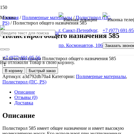
Москва
Главная
/
Полимерные материалы
/
Полистирол (ПС,
PS)
/ Полистирол общего назначения 585
г. Санкт-Петербург,
+7 (977) 691-95
Полистирол общего назначения 585
пр. Космонавтов, 106
Заказать звоно
от
100
Р
+7 (977) 691-95-56
Количество товара Полистирол общего назначения 585
Вы отложили
Товар
в свою корзину.
В корзину
Быстрый заказ
Артикул:
a3d792db70a4
Категории:
Полимерные материалы
,
Полистирол (ПС, PS)
Описание
Отзывы (0)
Доставка
Описание
Полистирол 585 имеет общее назначение и имеет высокую
молекулярную массу. Его используют при экструзионных