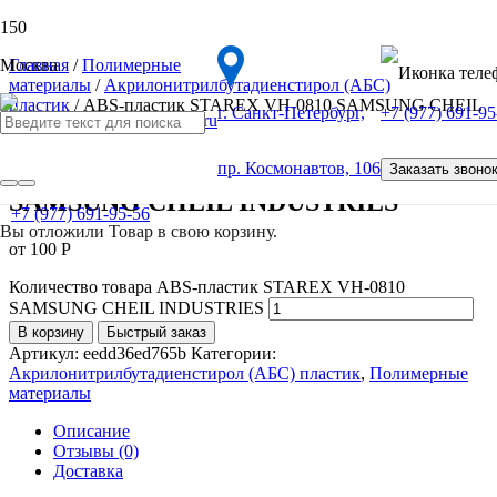
Москва
Главная
/
Полимерные
материалы
/
Акрилонитрилбутадиенстирол (АБС)
пластик
/ ABS-пластик STAREX VH-0810 SAMSUNG CHEIL
г. Санкт-Петербург,
+7 (977) 691-95
INDUSTRIES
ABS-пластик STAREX VH-0810
пр. Космонавтов, 106
Заказать звоно
SAMSUNG CHEIL INDUSTRIES
+7 (977) 691-95-56
Вы отложили
Товар
в свою корзину.
от
100
Р
Количество товара ABS-пластик STAREX VH-0810
SAMSUNG CHEIL INDUSTRIES
В корзину
Быстрый заказ
Артикул:
eedd36ed765b
Категории:
Акрилонитрилбутадиенстирол (АБС) пластик
,
Полимерные
материалы
Описание
Отзывы (0)
Доставка