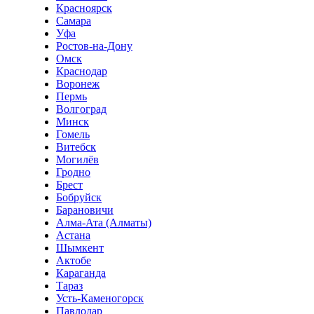
Красноярск
Самара
Уфа
Ростов-на-Дону
Омск
Краснодар
Воронеж
Пермь
Волгоград
Минск
Гомель
Витебск
Могилёв
Гродно
Брест
Бобруйск
Барановичи
Алма-Ата (Алматы)
Астана
Шымкент
Актобе
Караганда
Тараз
Усть-Каменогорск
Павлодар