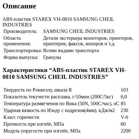
Описание
ABS-пластик STAREX VH-0810 SAMSUNG CHEIL
INDUSTRIES
Производитель:
SAMSUNG CHEIL INDUSTRIES
Область
Детали экстерьера мониторов, принтеров,
применения:
принтеров, факсов, копиров и т.д.
Транспортировка:
Всеми видами транспорта
Форма выпуска:
Гранулы
Характеристики “ABS-пластик STAREX VH-
0810 SAMSUNG CHEIL INDUSTRIES”
Твердость по Роквеллу, шкала R
103
Показатель текучести расплава, г/10мин (200С/5кг)
6,0
Температура размягчения по Вика (50N, 500С/час), оС
85
Ударная вязкость по Изоду с надрезом(4мм), кДж/м2
230
Класс горючести
V-0
Прочность при изгибе, МПа
60
Модуль упругости при изгибе, МПа
2200