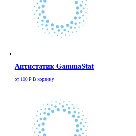
Антистатик GammaStat
от
100
Р
В корзину