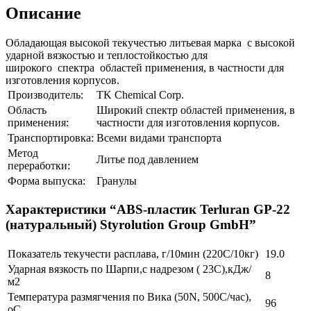
Описание
Обладающая высокой текучестью литьевая марка с высокой
ударной вязкостью и теплостойкостью для
широкого спектра областей применения, в частности для
изготовления корпусов.
Производитель:
TK Chemical Corp.
Область
Широкий спектр областей применения, в
применения:
частности для изготовления корпусов.
Транспортировка:
Всеми видами транспорта
Метод
Литье под давлением
переработки:
Форма выпуска:
Гранулы
Характеристики “ABS-пластик Terluran GP-22
(натуральный) Styrolution Group GmbH”
Показатель текучести расплава, г/10мин (220С/10кг)
19.0
Ударная вязкость по Шарпи,с надрезом ( 23С),кДж/
8
м2
Температура размягчения по Вика (50N, 500С/час),
96
оС