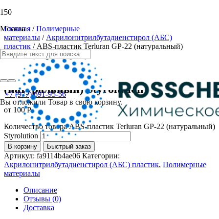
Москва
Главная
/
Полимерные
материалы
/
Акрилонитрилбутадиенстирол (АБС)
пластик
/ ABS-пластик Terluran GP-22 (натуральный)
Styrolution
ABS-пластик Terluran GP-22
(натуральный) Styrolution
+7 (977) 691-95-56
Вы отложили
Товар
в свою корзину.
от
100
Р
Количество товара ABS-пластик Terluran GP-22 (натуральный)
Styrolution
В корзину
Быстрый заказ
Артикул:
fa9114b4ae06
Категории:
Акрилонитрилбутадиенстирол (АБС) пластик
,
Полимерные
материалы
Описание
Отзывы (0)
Доставка