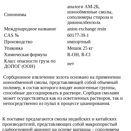
аналоги АМ-2Б,
ионообменные смолы,
Синонимы
сополимеры стирола и
дивинилбензола
Международное название
anion exchange resin
CAS №
60177-39-1
Производство
импортный
Упаковка
Мешок 25 кг
Химическая формула
R-ОН, R-Сl
Класс опасности груза по
нет
ДОПОГ (ООН)
Сорбционное извлечение золота основано на применении
ионообменной смолы, представляющей собой объемный
полимер, в состав которого входят ионогенные группы,
способные диссоциировать в растворе. Сорбция смолами
может осуществляться как из осветленных растворов, так и
непосредственно из пульп в процессе цианирования.
К поставке предлагаются смолы индийских и китайских
производителей, представляющих собой макропористый
слабоосновной анионит на основе матрицы – сополимера