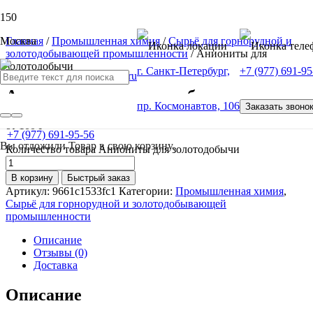
Москва
Главная
/
Промышленная химия
/
Сырьё для горнорудной и
золотодобывающей промышленности
/ Аниониты для
золотодобычи
г. Санкт-Петербург,
+7 (977) 691-95
Аниониты для золотодобычи
пр. Космонавтов, 106
Заказать звоно
от
100
Р
+7 (977) 691-95-56
Вы отложили
Товар
в свою корзину.
Количество товара Аниониты для золотодобычи
В корзину
Быстрый заказ
Артикул:
9661c1533fc1
Категории:
Промышленная химия
,
Сырьё для горнорудной и золотодобывающей
промышленности
Описание
Отзывы (0)
Доставка
Описание