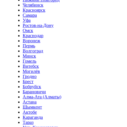
Челябинск
Красноярск
Самара
Уфа
Ростов-на-Дону
Омск
Краснодар
Воронеж
Пермь
Волгоград
Минск
Гомель
Витебск
Могилёв
Гродно
Брест
Бобруйск
Барановичи
Алма-Ата (Алматы)
Астана
Шымкент
Актобе
Караганда
Тараз