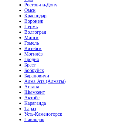
Ростов-на-Дону
Омск
Краснодар
Воронеж
Пермь
Волгоград
Минск
Гомель
Витебск
Могилёв
Гродно
Брест
Бобруйск
Барановичи
Алма-Ата (Алматы)
Астана
Шымкент
Актобе
Караганда
Тараз
Усть-Каменогорск
Павлодар