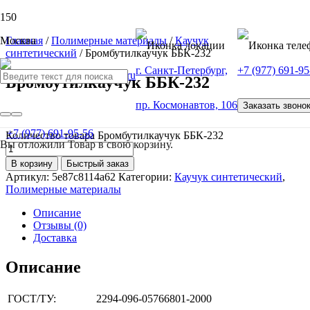
Москва
Главная
/
Полимерные материалы
/
Каучук
синтетический
/ Бромбутилкаучук ББК-232
г. Санкт-Петербург,
+7 (977) 691-95
Бромбутилкаучук ББК-232
пр. Космонавтов, 106
Заказать звоно
от
100
Р
+7 (977) 691-95-56
Количество товара Бромбутилкаучук ББК-232
Вы отложили
Товар
в свою корзину.
В корзину
Быстрый заказ
Артикул:
5e87c8114a62
Категории:
Каучук синтетический
,
Полимерные материалы
Описание
Отзывы (0)
Доставка
Описание
ГОСТ/ТУ:
2294-096-05766801-2000