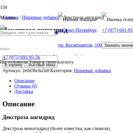
Москва
Главная
/
Пищевые добавки
/ Декстроза ангидрид
Декстроза ангидрид
г. Санкт-Петербург,
+7 (977) 691-95
от
100
Р
пр. Космонавтов, 106
Заказать звоно
Количество товара Декстроза ангидрид
+7 (977) 691-95-56
Вы отложили
Товар
в свою корзину.
В корзину
Быстрый заказ
Артикул:
2e0d3bcba5df
Категория:
Пищевые добавки
Описание
Отзывы (0)
Доставка
Описание
Декстроза ангидрид
Декстроза моногидрид (более известна, как глюкоза)