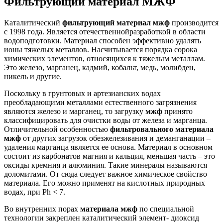
Фильтрующий материал МЖФ
Каталитический
фильтрующий материал мжф
производится
с 1998 года. Является отечественнойразработкой в области
водоподготовки. Материал способен эффективно удалять
ионы тяжелых металлов. Насчитывается порядка сорока
химических элементов, относящихся к тяжелым металлам.
Это железо, марганец, кадмий, кобальт, медь, молибден,
никель и другие.
Поскольку в грунтовых и артезианских водах
преобладающими металлами естественного загрязнения
являются железо и марганец, то загрузку
мжф
принято
классифицировать для очистки воды от железа и марганца.
Отличительной особенностью
фильтровального материала
мжф
от других загрузок обезжелезивания и деманганации –
удаления марганца является ее основа. Материал в основном
состоит из карбонатов магния и кальция, меньшая часть – это
оксиды кремния и алюминия. Такие минералы называются
доломитами. От сюда следует важное химическое свойство
материала. Его можно применят на кислотных природных
водах, при Ph < 7.
Во внутренних порах
материала мжф
по специальной
технологии закреплен каталитический элемент- диоксид