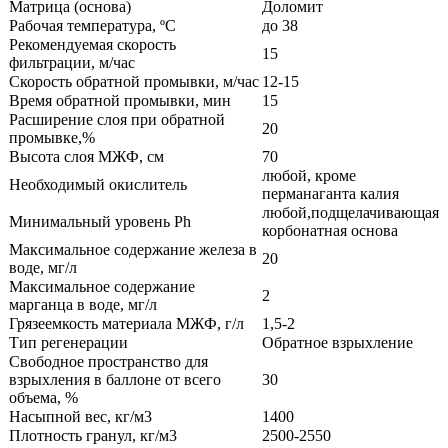
Матрица (основа)
Доломит
Рабочая температура, ºC
до 38
Рекомендуемая скорость
15
фильтрации, м/час
Скорость обратной промывки, м/час
12-15
Время обратной промывки, мин
15
Расширение слоя при обратной
20
промывке,%
Высота слоя МЖФ, см
70
любой, кроме
Необходимый окислитель
перманаганта калия
любой,подщелачивающая
Минимальный уровень Ph
корбонатная основа
Максимальное содержание железа в
20
воде, мг/л
Максимальное содержание
2
марганца в воде, мг/л
Грязеемкость материала МЖФ, г/л
1,5-2
Тип регенерации
Обратное взрыхление
Свободное пространство для
взрыхления в баллоне от всего
30
объема, %
Насыпной вес, кг/м3
1400
Плотность гранул, кг/м3
2500-2550