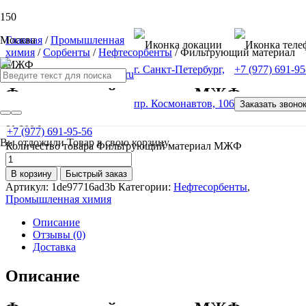
Москва
Главная
/
Промышленная
химия
/
Сорбенты
/
Нефтесорбенты
/ Фильтрующий материал
МЖФ
г. Санкт-Петербург,
+7 (977) 691-95
Фильтрующий материал МЖФ
пр. Космонавтов, 106
Заказать звоно
от
100
Р
+7 (977) 691-95-56
Вы отложили
Товар
в свою корзину.
Количество товара Фильтрующий материал МЖФ
В корзину
Быстрый заказ
Артикул:
1de97716ad3b
Категории:
Нефтесорбенты
,
Промышленная химия
Описание
Отзывы (0)
Доставка
Описание