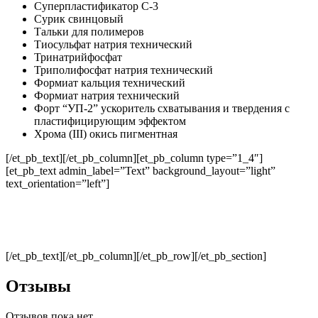
Суперпластификатор С-3
Сурик свинцовый
Тальки для полимеров
Тиосульфат натрия технический
Тринатрийфосфат
Триполифосфат натрия технический
Формиат кальция технический
Формиат натрия технический
Форт “УП-2” ускоритель схватывания и твердения с
пластифицирующим эффектом
Хрома (III) окись пигментная
[/et_pb_text][/et_pb_column][et_pb_column type=”1_4″]
[et_pb_text admin_label=”Text” background_layout=”light”
text_orientation=”left”]
[/et_pb_text][/et_pb_column][/et_pb_row][/et_pb_section]
Отзывы
Отзывов пока нет.