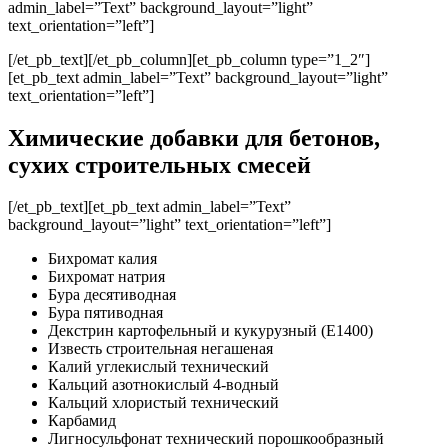
admin_label=”Text” background_layout=”light”
text_orientation=”left”]
[/et_pb_text][/et_pb_column][et_pb_column type=”1_2″]
[et_pb_text admin_label=”Text” background_layout=”light”
text_orientation=”left”]
Химические добавки для бетонов,
сухих строительных смесей
[/et_pb_text][et_pb_text admin_label=”Text”
background_layout=”light” text_orientation=”left”]
Бихромат калия
Бихромат натрия
Бура десятиводная
Бура пятиводная
Декстрин картофельный и кукурузный (E1400)
Известь строительная негашеная
Калий углекислый технический
Кальций азотнокислый 4-водный
Кальций хлористый технический
Карбамид
Лигносульфонат технический порошкообразный