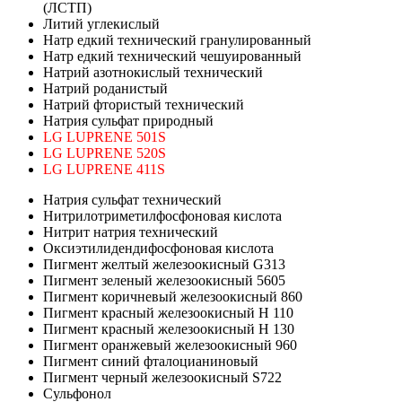
(ЛСТП)
Литий углекислый
Натр едкий технический гранулированный
Натр едкий технический чешуированный
Натрий азотнокислый технический
Натрий роданистый
Натрий фтористый технический
Натрия сульфат природный
LG LUPRENE 501S
LG LUPRENE 520S
LG LUPRENE 411S
Натрия сульфат технический
Нитрилотриметилфосфоновая кислота
Нитрит натрия технический
Оксиэтилидендифосфоновая кислота
Пигмент желтый железоокисный G313
Пигмент зеленый железоокисный 5605
Пигмент коричневый железоокисный 860
Пигмент красный железоокисный H 110
Пигмент красный железоокисный H 130
Пигмент оранжевый железоокисный 960
Пигмент синий фталоцианиновый
Пигмент черный железоокисный S722
Сульфонол