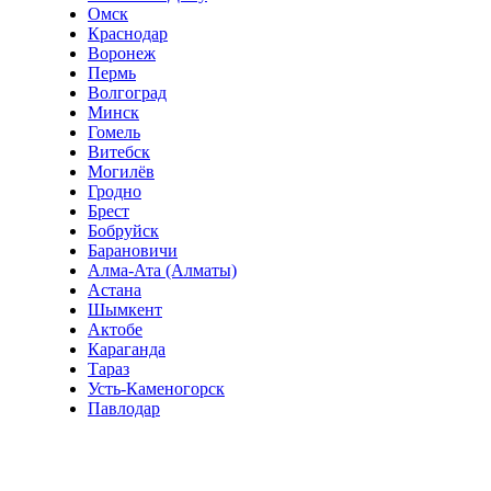
Омск
Краснодар
Воронеж
Пермь
Волгоград
Минск
Гомель
Витебск
Могилёв
Гродно
Брест
Бобруйск
Барановичи
Алма-Ата (Алматы)
Астана
Шымкент
Актобе
Караганда
Тараз
Усть-Каменогорск
Павлодар