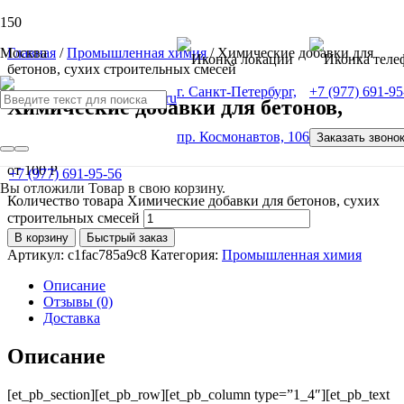
Москва
Главная
/
Промышленная химия
/ Химические добавки для
бетонов, сухих строительных смесей
г. Санкт-Петербург,
+7 (977) 691-95
Химические добавки для бетонов,
сухих строительных смесей
пр. Космонавтов, 106
Заказать звоно
от
100
Р
+7 (977) 691-95-56
Вы отложили
Товар
в свою корзину.
Количество товара Химические добавки для бетонов, сухих
строительных смесей
В корзину
Быстрый заказ
Артикул:
c1fac785a9c8
Категория:
Промышленная химия
Описание
Отзывы (0)
Доставка
Описание
[et_pb_section][et_pb_row][et_pb_column type=”1_4″][et_pb_text