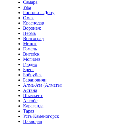
Самара
Уфа
Ростов-на-Дону
Омск
Краснодар
Воронеж
Пермь
Волгоград
Минск
Гомель
Витебск
Могилёв
Гродно
Брест
Бобруйск
Барановичи
Алма-Ата (Алматы)
Астана
Шымкент
Актобе
Караганда
Тараз
Усть-Каменогорск
Павлодар