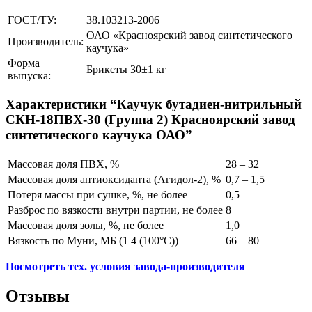
ГОСТ/ТУ:
38.103213-2006
ОАО «Красноярский завод синтетического
Производитель:
каучука»
Форма
Брикеты 30±1 кг
выпуска:
Характеристики “Каучук бутадиен-нитрильный
СКН-18ПВХ-30 (Группа 2) Красноярский завод
синтетического каучука ОАО”
Массовая доля ПВХ, %
28 – 32
Массовая доля антиоксиданта (Агидол-2), %
0,7 – 1,5
Потеря массы при сушке, %, не более
0,5
Разброс по вязкости внутри партии, не более
8
Массовая доля золы, %, не более
1,0
Вязкость по Муни, МБ (1 4 (100°С))
66 – 80
Посмотреть тех. условия завода-производителя
Отзывы