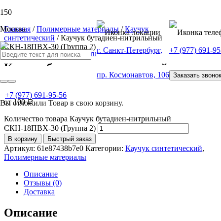
Москва
Главная
/
Полимерные материалы
/
Каучук
синтетический
/ Каучук бутадиен-нитрильный
СКН-18ПВХ-30 (Группа 2)
г. Санкт-Петербург,
+7 (977) 691-95
Каучук бутадиен-нитрильный
пр. Космонавтов, 106
Заказать звоно
СКН-18ПВХ-30 (Группа 2)
+7 (977) 691-95-56
от
100
Вы отложили
Товар
в свою корзину.
Р
Количество товара Каучук бутадиен-нитрильный
СКН-18ПВХ-30 (Группа 2)
В корзину
Быстрый заказ
Артикул:
61e87438b7e0
Категории:
Каучук синтетический
,
Полимерные материалы
Описание
Отзывы (0)
Доставка
Описание