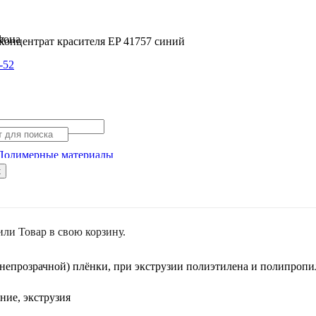
Концентрат красителя EP 41757 синий
-52
Полимерные материалы
к
или
Товар
в свою корзину.
непрозрачной) плёнки, при экструзии полиэтилена и полипроп
ние, экструзия