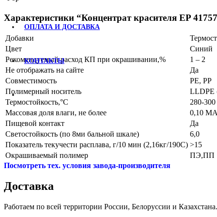
Характеристики “Концентрат красителя EP 41757
ОПЛАТА И ДОСТАВКА
Добавки
Термост
Цвет
Синий
Рекомендуемый расход КП при окрашивании,%
1 – 2
КОНТАКТЫ
Не отображать на сайте
Да
Совместимость
PE, PP
Полимерный носитель
LLDPE (
Термостойкость,°С
280-300
Массовая доля влаги, не более
0,10 M
Пищевой контакт
Да
Светостойкость (по 8ми бальной шкале)
6,0
Показатель текучести расплава, г/10 мин (2,16кг/190С)
>15
Окрашиваемый полимер
ПЭ,ПП
Посмотреть тех. условия завода-производителя
Доставка
Работаем по всей территории России, Белоруссии и Казахстана