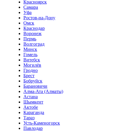
Красноярск
Самара
Уфа
Ростов-на-Дону
Омск
Краснодар
Воронеж
Пермь
Волгоград
Минск
Гомель
Витебск
Могилёв
Гродно
Брест
Бобруйск
Барановичи
Алма-Ата (Алматы)
Астана
Шымкент
Актобе
Караганда
Тараз
Усть-Каменогорск
Павлодар