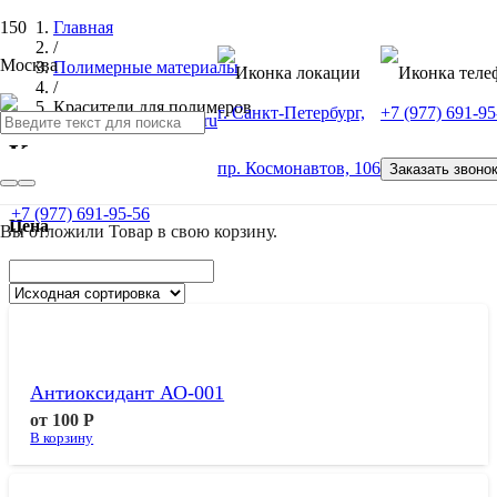
Главная
/
Москва
Полимерные материалы
/
Красители для полимеров
г. Санкт-Петербург,
+7 (977) 691-95
Красители для полимеров
пр. Космонавтов, 106
Заказать звоно
Найти:
+7 (977) 691-95-56
Цена
Вы отложили
Товар
в свою корзину.
Антиоксидант АО-001
от
100
Р
В корзину