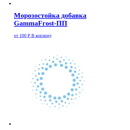
Морозостойка добавка
GammaFrost-ПП
от
100
Р
В корзину