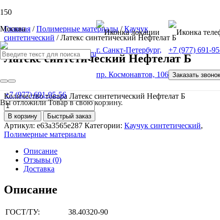
Москва
Главная
/
Полимерные материалы
/
Каучук
синтетический
/ Латекс синтетический Нефтелат Б
г. Санкт-Петербург,
+7 (977) 691-95
Латекс синтетический Нефтелат Б
пр. Космонавтов, 106
Заказать звоно
от
100
Р
+7 (977) 691-95-56
Количество товара Латекс синтетический Нефтелат Б
Вы отложили
Товар
в свою корзину.
В корзину
Быстрый заказ
Артикул:
e63a3565e287
Категории:
Каучук синтетический
,
Полимерные материалы
Описание
Отзывы (0)
Доставка
Описание
ГОСТ/ТУ:
38.40320-90