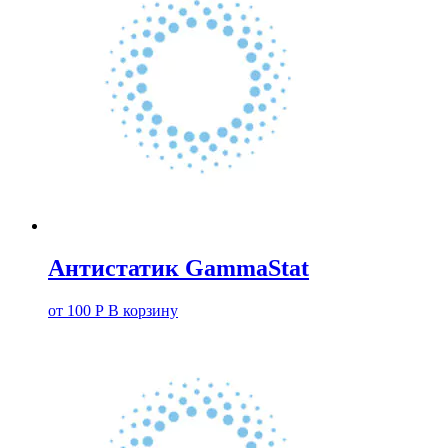
Антистатик GammaStat
от
100
Р
В корзину