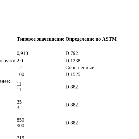
Типовое значениение
Определение по ASTM
0,918
D 792
нагрузки
2,0
D 1238
121
Собственный
100
D 1525
енее:
11
D 882
11
35
D 882
32
850
D 882
900
215