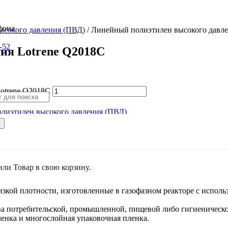
ысокого давления (ПВД)
/ Линейный полиэтилен высокого давле
-52
ия Lotrene Q2018C
otrene Q2018C
лиэтилен высокого давления (ПВД)
к
или
Товар
в свою корзину.
зкой плотности, изготовленные в газофазном реакторе с исполь
а потребительской, промышленной, пищевой либо гигиенической
ленка и многослойная упаковочная пленка.