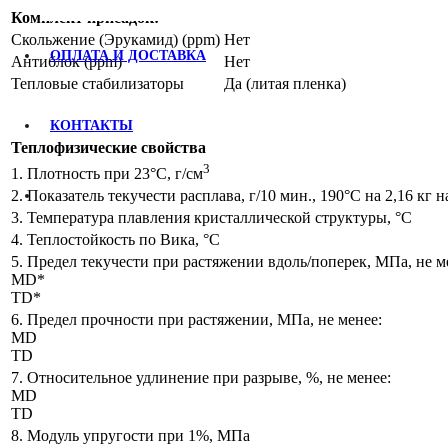
Комплект присадок:
Скольжение (Эрукамид) (ppm)
Нет
ОПЛАТА И ДОСТАВКА
Антиблок (ppm)
Нет
Тепловые стабилизаторы
Да (литая пленка)
КОНТАКТЫ
Теплофизические свойства
3
1. Плотность при 23°С, г/см
2. Показатель текучести расплава, г/10 мин., 190°С на 2,16 кг 
3. Температура плавления кристаллической структуры, °С
4. Теплостойкость по Вика, °С
5. Предел текучести при растяжении вдоль/поперек, МПа, не м
МD*
TD*
6. Предел прочности при растяжении, МПа, не менее:
МD
TD
7. Относительное удлинение при разрыве, %, не менее:
МD
TD
8. Модуль упругости при 1%, МПа