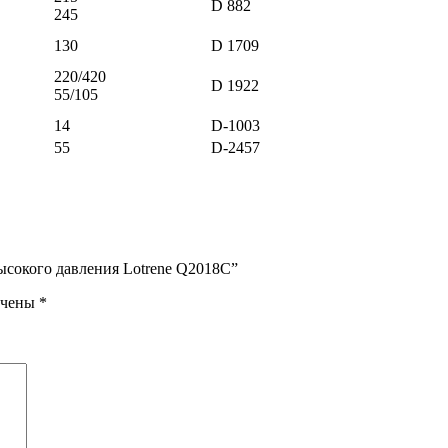
D 882
245
130
D 1709
220/420
D 1922
55/105
14
D-1003
55
D-2457
ысокого давления Lotrene Q2018C”
ечены
*