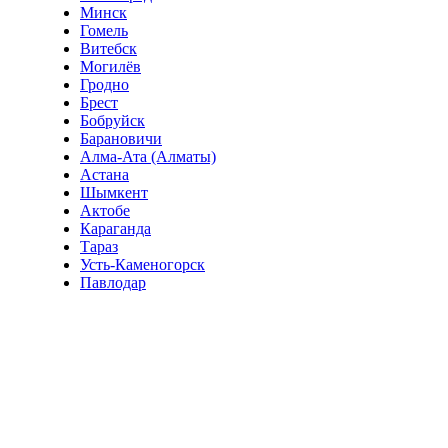
Минск
Гомель
Витебск
Могилёв
Гродно
Брест
Бобруйск
Барановичи
Алма-Ата (Алматы)
Астана
Шымкент
Актобе
Караганда
Тараз
Усть-Каменогорск
Павлодар