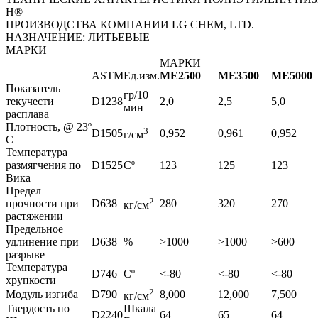
H®
ПРОИЗВОДСТВА КОМПАНИИ LG CHEM, LTD.
НАЗНАЧЕНИЕ: ЛИТЬЕВЫЕ
МАРКИ
МАРКИ
ASTM
Ед.изм.
ME2500
ME3500
ME5000
Показатель
гр/10
текучести
D1238
2,0
2,5
5,0
мин
расплава
Плотность, @ 23º
3
D1505
0,952
0,961
0,952
г/см
C
Температура
размягчения по
D1525
Сº
123
125
123
Вика
Предел
2
прочности при
D638
280
320
270
кг/см
растяжении
Предельное
удлинение при
D638
%
>1000
>1000
>600
разрыве
Температура
D746
Сº
<-80
<-80
<-80
хрупкости
2
Модуль изгиба
D790
8,000
12,000
7,500
кг/см
Твердость по
Шкала
D2240
64
65
64