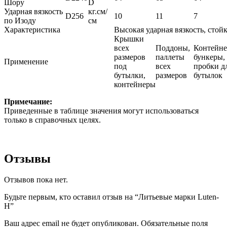
Шору
D
Ударная вязкость
кг.см/
D256
10
11
7
по Изоду
см
Характеристика
Высокая ударная вязкость, стой
Крышки
всех
Поддоны,
Контейне
размеров
паллеты
бункеры,
Применение
под
всех
пробки д
бутылки,
размеров
бутылок
контейнеры
Примечание:
Приведенные в таблице значения могут использоваться
только в справочных целях.
Отзывы
Отзывов пока нет.
Будьте первым, кто оставил отзыв на “Литьевые марки Luten-
H”
Ваш адрес email не будет опубликован.
Обязательные поля