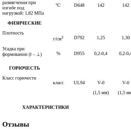
размягчения при
ºС
D648
142
142
изгибе под
нагрузкой: 1,82 МПа
ФИЗИЧЕСКИЕ
Плотность
3
D792
1
,
25
1,30
г/см
Усадка при
%
D955
0,2-0,4
0,2-0,
формовании (
‖
–
⊥
)
ГОРЮЧЕСТЬ
Класс горючести
класс
UL94
V-0
V-0
(1,5 мм)
(1,5 м
ХАРАКТЕРИСТИКИ
Отзывы