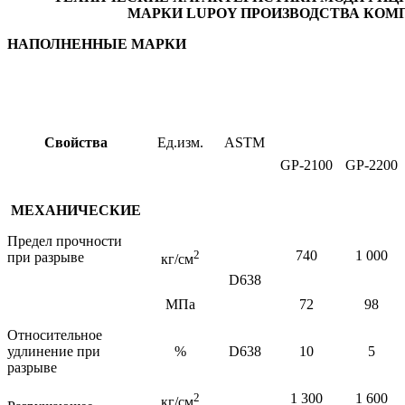
МАРКИ
LUPOY
ПРОИЗВОДСТВА КОМ
НАПОЛНЕННЫЕ МАРКИ
Свойства
Ед.изм.
ASTM
GP
-2100
GP
-2200
МЕХАНИЧЕСКИЕ
Предел прочности
2
740
1 000
при разрыве
кг/см
D638
МПа
72
98
Относительное
удлинение при
%
D638
10
5
разрыве
2
1 300
1 600
кг/см