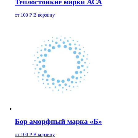
Теплостойкие марки АСА
от
100
Р
В корзину
Бор аморфный марка «Б»
от
100
Р
В корзину