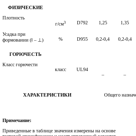
ФИЗИЧЕСКИЕ
Плотность
3
D792
1
,
25
1,35
г/см
Усадка при
%
D955
0,2-0,4
0,2-0,4
формовании (
‖
–
⊥
)
ГОРЮЧЕСТЬ
Класс горючести
класс
UL94
–
–
ХАРАКТЕРИСТИКИ
Общего назнач
Примечание:
Приведенные в таблице значения измерены на основе