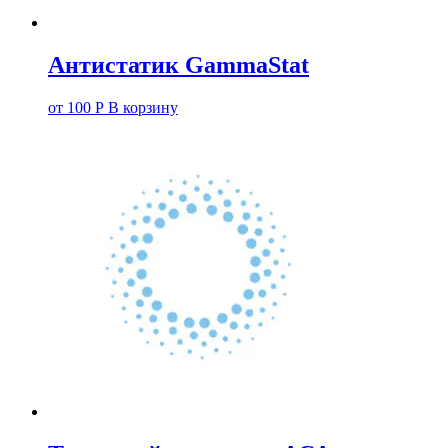
Антистатик GammaStat
от
100
Р
В корзину