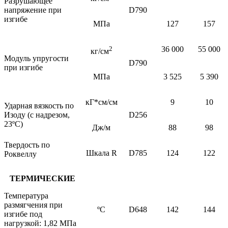
Разрушающее
напряжение при
D790
изгибе
МПа
127
157
2
36 000
55 000
кг/см
Модуль упругости
D790
при изгибе
МПа
3 525
5 390
кГ*см/см
9
10
Ударная вязкость по
Изоду (с надрезом,
D256
23ºС)
Дж/м
88
98
Твердость по
Шкала
R
D785
124
122
Роквеллу
ТЕРМИЧЕСКИЕ
Температура
размягчения при
ºС
D648
142
144
изгибе под
нагрузкой: 1,82 МПа