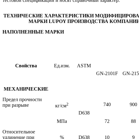
тестовой спецификации и носят справочный характер.
ТЕХНИЧЕСКИЕ ХАРАКТЕРИСТИКИ МОДИФИЦИРОВА
МАРКИ
LUPOY
ПРОИЗВОДСТВА КОМПАНИ
НАПОЛНЕННЫЕ МАРКИ
Свойства
Ед.изм.
ASTM
GN
-2101
F
GN
-21
МЕХАНИЧЕСКИЕ
Предел прочности
2
740
900
при разрыве
кг/см
D
63
8
МПа
72
8
8
Относительное
удлинение при
%
D638
10
9