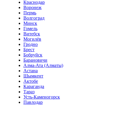
Краснодар
Воронеж
Пермь
Волгоград
Минск
Гомель
Витебск
Могилёв
Гродно
Брест
Бобруйск
Барановичи
Алма-Ата (Алматы)
Астана
Шымкент
Актобе
Караганда
Тараз
Усть-Каменогорск
Павлодар