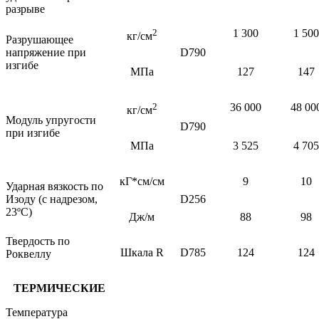
разрыве
2
1 300
1
5
00
кг/см
Разрушающее
напряжение при
D790
изгибе
МПа
127
1
4
7
2
36 000
48
00
кг/см
Модуль упругости
D790
при изгибе
МПа
3 525
4 705
кГ*см/см
9
10
Ударная вязкость по
Изоду (с надрезом,
D256
23ºС)
Дж/м
88
98
Твердость по
Шкала
R
D785
124
124
Роквеллу
ТЕРМИЧЕСКИЕ
Температура