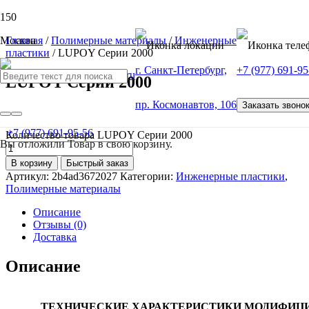
Москва
Главная
/
Полимерные материалы
/
Инженерные
пластики
/ LUPOY Серии 2000
г. Санкт-Петербург,
+7 (977) 691-95
LUPOY Серии 2000
пр. Космонавтов, 106
Заказать звоно
от
100
Р
+7 (977) 691-95-56
Количество товара LUPOY Серии 2000
Вы отложили
Товар
в свою корзину.
В корзину
Быстрый заказ
Артикул:
2b4ad3672027
Категории:
Инженерные пластики
,
Полимерные материалы
Описание
Отзывы (0)
Доставка
Описание
ТЕХНИЧЕСКИЕ ХАРАКТЕРИСТИКИ МОДИФИЦ