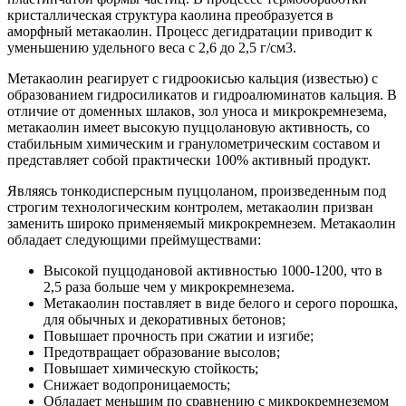
кристаллическая структура каолина преобразуется в
аморфный метакаолин. Процесс дегидратации приводит к
уменьшению удельного веса с 2,6 до 2,5 г/см3.
Метакаолин реагирует с гидроокисью кальция (известью) с
образованием гидросиликатов и гидроалюминатов кальция. В
отличие от доменных шлаков, зол уноса и микрокремнезема,
метакаолин имеет высокую пуццолановую активность, со
стабильным химическим и гранулометрическим составом и
представляет собой практически 100% активный продукт.
Являясь тонкодисперсным пуццоланом, произведенным под
строгим технологическим контролем, метакаолин призван
заменить широко применяемый микрокремнезем. Метакаолин
обладает следующими преймуществами:
Высокой пуццодановой активностью 1000-1200, что в
2,5 раза больше чем у микрокремнезема.
Метакаолин поставляет в виде белого и серого порошка,
для обычных и декоративных бетонов;
Повышает прочность при сжатии и изгибе;
Предотвращает образование высолов;
Повышает химическую стойкость;
Снижает водопроницаемость;
Обладает меньшим по сравнению с микрокремнеземом