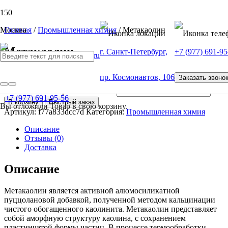
Москва
Главная
/
Промышленная химия
/ Метакаолин
Метакаолин
г. Санкт-Петербург,
+7 (977) 691-95
от
100
Р
пр. Космонавтов, 106
Заказать звоно
Количество товара Метакаолин
+7 (977) 691-95-56
В корзину
Быстрый заказ
Вы отложили
Товар
в свою корзину.
Артикул:
f77a833dcc7d
Категория:
Промышленная химия
Описание
Отзывы (0)
Доставка
Описание
Метакаолин является активной алюмосиликатной
пуццолановой добавкой, полученной методом кальцинации
чистого обогащенного каолинита. Метакаолин представляет
собой аморфную структуру каолина, с сохранением
пластинчатой формы частиц. В процессе термообработки