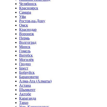
Челябинск
Красноярск
Самара
Уфа
Ростов-на-Дону
Омск
Краснодар
Воронеж
Пермь
Волгоград
Минск
Гомель
Витебск
Могилёв
Гродно
Брест
Бобруйск
Барановичи
Алма-Ата (Алматы)
Астана
Шымкент
Актобе
Караганда
Тараз
Усть-Каменогорск