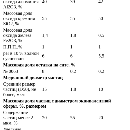
оксида алюминия
40
39
42
Al2O3, %
Массовая доля
оксида кремния
55
55
50
SiO2, %
Массовая доля
оксида железа
1,4
1,8
0,5
Fe2O3, %
П.П.П.,%
1
1
1
pH в 10 % водной
6
6
5,5
суспензии
Массовая доля остатка на сите, %
№ 0063
8
0,2
0,2
Медианный диаметр частиц
Средний размер
частиц (D50), не
15
1,8
10
более, мкм
Массовая доля частиц с диаметром эквивалентной
сферы, %, размером
Содержание
частиц менее 2
20
55
20
мкм, %
Удельная