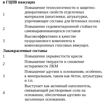
и ГЦПВ вяжущих
Повышение технологичности и защитно-
декоративных свойств отделочных
1
материалов (шпатлевки, штукатурки,
упрочняющие составы для бетонных полов)
Повышение седиментационной стойкости
2
самовыравнивающихся составов
Высокоэффективен в качестве
3
пуццоланового компонента в
композиционных гипсовых вяжущих.
Лакокрасочные составы
1
Повышение укрывистости красок
Повышение твердости и снижение
2
истираемости ЛКМ
Повышение адгезии к основаниям, особенно,
3
к минеральным, таким как бетон, штукатурка
и т.п.
Выступает как активный наполнитель,
связывающий растворимые соли на
4
основании, обеспечивая адгезию на
засоленных основаниях.