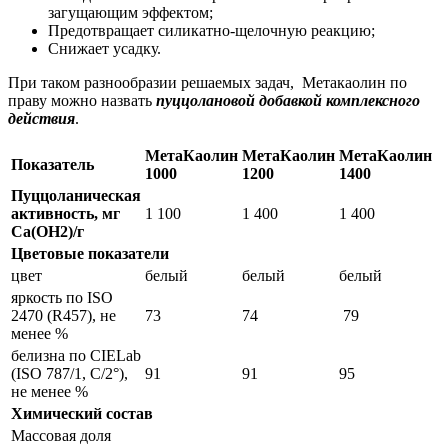
загущающим эффектом;
Предотвращает силикатно-щелочную реакцию;
Снижает усадку.
При таком разнообразии решаемых задач, Метакаолин по
праву можно назвать
пуццолановой добавкой комплексного
действия
.
МетаКаолин
МетаКаолин
МетаКаолин
Показатель
1000
1200
1400
Пуццоланическая
активность, мг
1 100
1 400
1 400
Са(ОН2)/г
Цветовые показатели
цвет
белый
белый
белый
яркость по ISO
2470 (R457), не
73
74
79
менее %
белизна по CIELab
(ISO 787/1, C/2°),
91
91
95
не менее %
Химический состав
Массовая доля