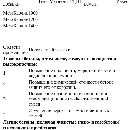
Гипс
Магнезит
ГЦПВ
Извест
добавки
цемент
МетаКаолин1000
МетаКаолин1200
МетаКаолин1400
Области
Получаемый эффект
применение
Тяжелые бетоны, в том числе, самоуплотняющиеся и
высокопрочные
Повышение прочности, морозостойкости и
1
водонепроницаемости,
Повышение химической стойкости бетона,
2
защита его от коррозии,
Повышение пластичности, связности и
3
седиментационной стойкости бетонной
смеси
Улучшение перекачиваемости бетонных
4
смесей.
Легкие бетоны, включая ячеистые (пено- и газобетоны)
и пенополистиролбетоны