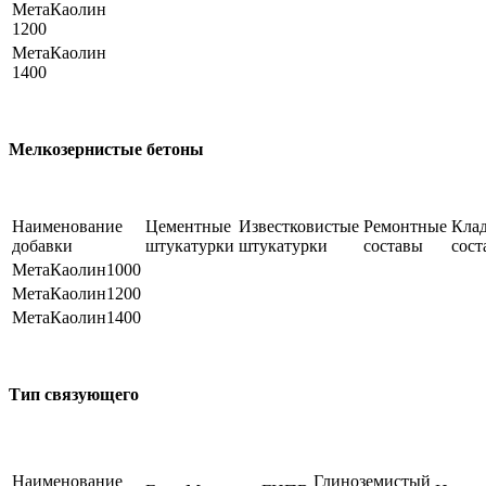
МетаКаолин
1200
МетаКаолин
1400
Мелкозернистые бетоны
Наименование
Цементные
Известковистые
Ремонтные
Кла
добавки
штукатурки
штукатурки
составы
сост
МетаКаолин1000
МетаКаолин1200
МетаКаолин1400
Тип связующего
Наименование
Глиноземистый