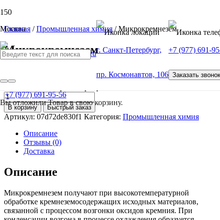
Москва
Главная
/
Промышленная химия
/ Микрокремнезем
Микрокремнезем
г. Санкт-Петербург,
+7 (977) 691-95
от
100
Р
пр. Космонавтов, 106
Заказать звоно
Количество товара Микрокремнезем
+7 (977) 691-95-56
Вы отложили
Товар
в свою корзину.
В корзину
Быстрый заказ
Артикул:
07d72de830f1
Категория:
Промышленная химия
Описание
Отзывы (0)
Доставка
Описание
Микрокремнезем получают при высокотемпературной
обработке кремнеземосодержащих исходных материалов,
связанной с процессом возгонки оксидов кремния. При
конденсации возгона в процессе охлаждения образуется