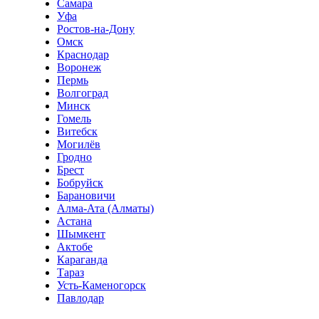
Самара
Уфа
Ростов-на-Дону
Омск
Краснодар
Воронеж
Пермь
Волгоград
Минск
Гомель
Витебск
Могилёв
Гродно
Брест
Бобруйск
Барановичи
Алма-Ата (Алматы)
Астана
Шымкент
Актобе
Караганда
Тараз
Усть-Каменогорск
Павлодар