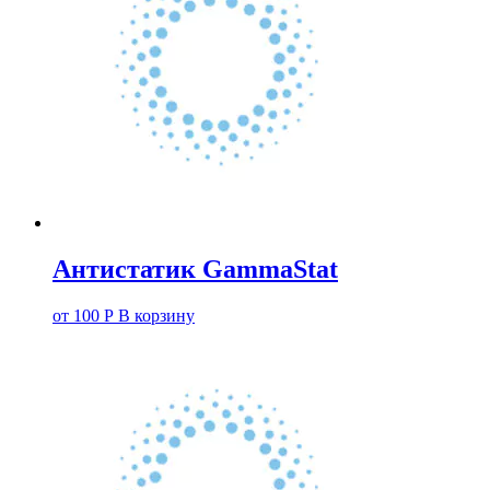
Антистатик GammaStat
от
100
Р
В корзину