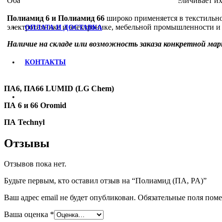
Оба материала достаточно гигроскопичны, что увеличивает их
Полиамид 6 и Полиамид 66
широко применяется в текстильн
электротехнике и электронике, мебельной промышленности и 
ОПЛАТА И ДОСТАВКА
Наличие на складе или возможность заказа конкретной мар
КОНТАКТЫ
ПА6, ПА66 LUMID (LG Chem)
ПА 6 и 66 Oromid
ПА Technyl
Отзывы
Отзывов пока нет.
Будьте первым, кто оставил отзыв на “Полиамид (ПА, PA)”
Ваш адрес email не будет опубликован.
Обязательные поля пом
Ваша оценка
*