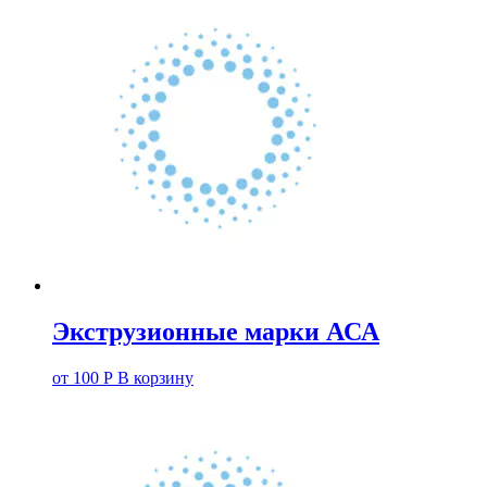
Экструзионные марки АСА
от
100
Р
В корзину