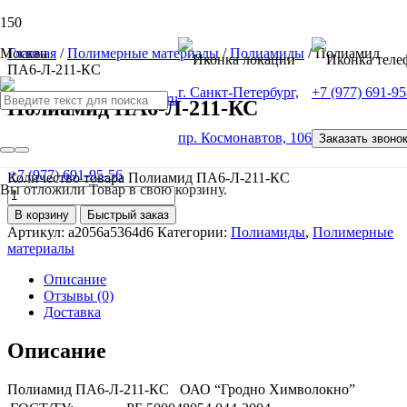
Москва
Главная
/
Полимерные материалы
/
Полиамиды
/ Полиамид
ПА6-Л-211-КС
г. Санкт-Петербург,
+7 (977) 691-95
Полиамид ПА6-Л-211-КС
пр. Космонавтов, 106
Заказать звоно
от
100
Р
+7 (977) 691-95-56
Количество товара Полиамид ПА6-Л-211-КС
Вы отложили
Товар
в свою корзину.
В корзину
Быстрый заказ
Артикул:
a2056a5364d6
Категории:
Полиамиды
,
Полимерные
материалы
Описание
Отзывы (0)
Доставка
Описание
Полиамид ПА6-Л-211-КС ОАО “Гродно Химволокно”