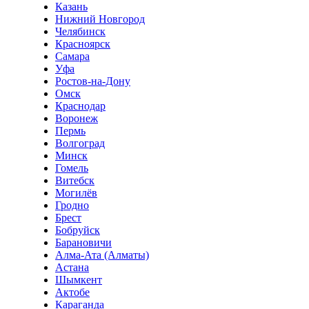
Казань
Нижний Новгород
Челябинск
Красноярск
Самара
Уфа
Ростов-на-Дону
Омск
Краснодар
Воронеж
Пермь
Волгоград
Минск
Гомель
Витебск
Могилёв
Гродно
Брест
Бобруйск
Барановичи
Алма-Ата (Алматы)
Астана
Шымкент
Актобе
Караганда