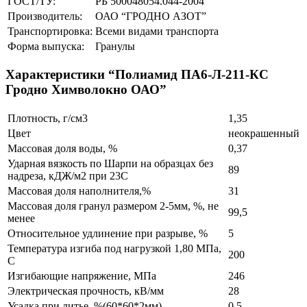
ГОСТ/ТУ:
РБ 500048054.044-2004
Производитель:
ОАО “ГРОДНО АЗОТ”
Транспортировка:
Всеми видами транспорта
Форма выпуска:
Гранулы
Характеристики “Полиамид ПА6-Л-211-КС
Гродно Химволокно ОАО”
Плотность, г/см3
1,35
Цвет
неокрашенный
Массовая доля воды, %
0,37
Ударная вязкость по Шарпи на образцах без
89
надреза, кДЖ/м2 при 23С
Массовая доля наполнителя,%
31
Массовая доля гранул размером 2-5мм, %, не
99,5
менее
Относительное удлинение при разрыве, %
5
Температура изгиба под нагрузкой 1,80 МПа,
200
С
Изгибающие напряжение, МПа
246
Электрическая прочность, кВ/мм
28
Усадка при литье, %(60*60*2мм)
0,5