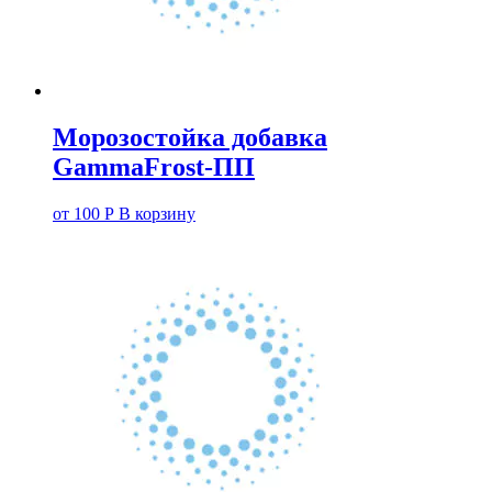
Морозостойка добавка
GammaFrost-ПП
от
100
Р
В корзину