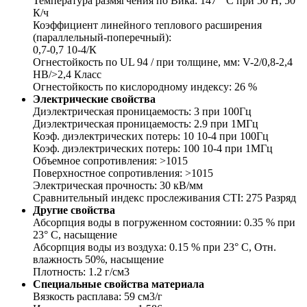
Температура размягчения по Вика: 147 ° С при 50 Н; 50
К/ч
Коэффициент линейного теплового расширения
(параллельный-поперечный):
0,7-0,7 10-4/К
Огнестойкость по UL 94 / при толщине, мм: V-2/0,8-2,4
HB/>2,4 Класс
Огнестойкость по кислородному индексу: 26 %
Электрические свойства
Диэлектрическая проницаемость: 3 при 100Гц
Диэлектрическая проницаемость: 2.9 при 1МГц
Коэф. диэлектрических потерь: 10 10-4 при 100Гц
Коэф. диэлектрических потерь: 100 10-4 при 1МГц
Объемное сопротивления: >1015
Поверхностное сопротивления: >1015
Электрическая прочность: 30 кВ/мм
Сравнительный индекс прослеживания CTI: 275 Разряд
Другие свойства
Абсорпция воды в погруженном состоянии: 0.35 % при
23° С, насыщение
Абсорпция воды из воздуха: 0.15 % при 23° С, Отн.
влажность 50%, насыщение
Плотность: 1.2 г/см3
Специальные свойства материала
Вязкость расплава: 59 см3/г