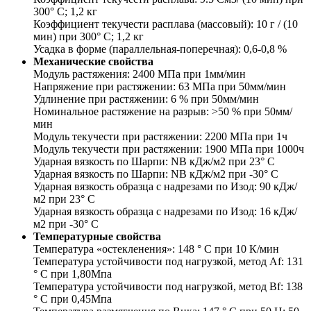
300° С; 1,2 кг
Коэффициент текучести расплава (массовый): 10 г / (10
мин) при 300° С; 1,2 кг
Усадка в форме (параллельная-поперечная): 0,6-0,8 %
Механические свойства
Модуль растяжения: 2400 МПа при 1мм/мин
Напряжение при растяжении: 63 МПа при 50мм/мин
Удлинение при растяжении: 6 % при 50мм/мин
Номинальное растяжение на разрыв: >50 % при 50мм/
мин
Модуль текучести при растяжении: 2200 МПа при 1ч
Модуль текучести при растяжении: 1900 МПа при 1000ч
Ударная вязкость по Шарпи: NB кДж/м2 при 23° С
Ударная вязкость по Шарпи: NB кДж/м2 при -30° С
Ударная вязкость образца с надрезами по Изод: 90 кДж/
м2 при 23° С
Ударная вязкость образца с надрезами по Изод: 16 кДж/
м2 при -30° С
Температурные свойства
Температура «остекленения»: 148 ° С при 10 К/мин
Температура устойчивости под нагрузкой, метод Af: 131
° С при 1,80Мпа
Температура устойчивости под нагрузкой, метод Вf: 138
° С при 0,45Мпа