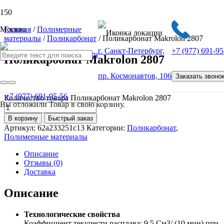
Москва
Главная
/
Полимерные
материалы
/
Поликарбонат
/ Поликарбонат Makrolon 2807
г. Санкт-Петербург,
+7 (977) 691-95
Поликарбонат Makrolon 2807
пр. Космонавтов, 106
Заказать звоно
от
100
Р
+7 (977) 691-95-56
Количество товара Поликарбонат Makrolon 2807
Вы отложили
Товар
в свою корзину.
В корзину
Быстрый заказ
Артикул:
62a233251c13
Категории:
Поликарбонат
,
Полимерные материалы
Описание
Отзывы (0)
Доставка
Описание
Технологические свойства
Коэффициент текучести расплава: 9.5 См3/ (10 мин) при