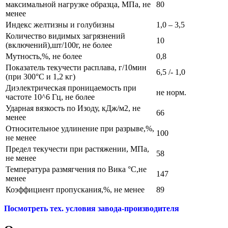
максимальной нагрузке образца, МПа, не
80
менее
Индекс желтизны и голубизны
1,0 – 3,5
Количество видимых загрязнений
10
(включений),шт/100г, не более
Мутность,%, не более
0,8
Показатель текучести расплава, г/10мин
6,5 /- 1,0
(при 300°С и 1,2 кг)
Диэлектрическая проницаемость при
не норм.
частоте 10^6 Гц, не более
Ударная вязкость по Изоду, кДж/м2, не
66
менее
Относительное удлинение при разрыве,%,
100
не менее
Предел текучести при растяжении, МПа,
58
не менее
Температура размягчения по Вика °С,не
147
менее
Коэффициент пропускания,%, не менее
89
Посмотреть тех. условия завода-производителя