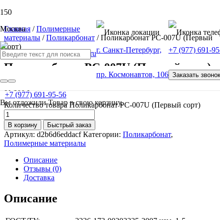
Москва
Главная
/
Полимерные
материалы
/
Поликарбонат
/ Поликарбонат РС-007U (Первый
сорт)
г. Санкт-Петербург,
+7 (977) 691-95
Поликарбонат РС-007U (Первый сорт)
пр. Космонавтов, 106
Заказать звоно
от
100
Р
+7 (977) 691-95-56
Вы отложили
Товар
в свою корзину.
Количество товара Поликарбонат РС-007U (Первый сорт)
В корзину
Быстрый заказ
Артикул:
d2b6d6eddacf
Категории:
Поликарбонат
,
Полимерные материалы
Описание
Отзывы (0)
Доставка
Описание