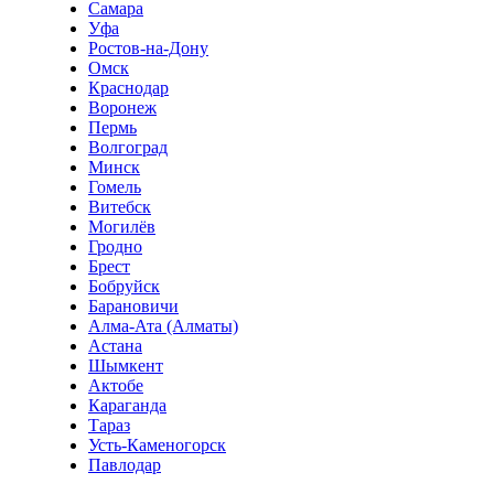
Самара
Уфа
Ростов-на-Дону
Омск
Краснодар
Воронеж
Пермь
Волгоград
Минск
Гомель
Витебск
Могилёв
Гродно
Брест
Бобруйск
Барановичи
Алма-Ата (Алматы)
Астана
Шымкент
Актобе
Караганда
Тараз
Усть-Каменогорск
Павлодар