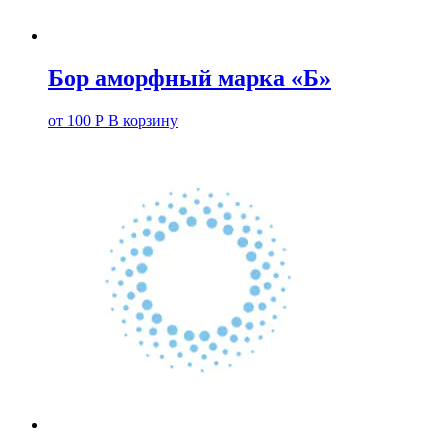
Бор аморфный марка «Б»
от
100
Р
В корзину