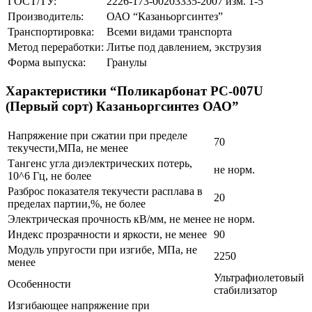
ГОСТ/ТУ:
2226-173-00203335-2007 изм. 1-5
Производитель:
ОАО “Казаньоргсинтез”
Транспортировка:
Всеми видами транспорта
Метод переработки:
Литье под давлением, экструзия
Форма выпуска:
Гранулы
Характеристики “Поликарбонат РС-007U
(Первый сорт) Казаньоргсинтез ОАО”
Напряжение при сжатии при пределе
70
текучести,МПа, не менее
Тангенс угла диэлектрических потерь,
не норм.
10^6 Гц, не более
Разброс показателя текучести расплава в
20
пределах партии,%, не более
Электрическая прочность кВ/мм, не менее
не норм.
Индекс прозрачности и яркости, не менее
90
Модуль упругости при изгибе, МПа, не
2250
менее
Ультрафиолетовый
Особенности
стабилизатор
Изгибающее напряжение при