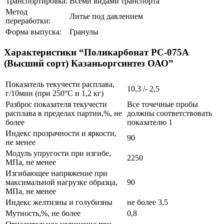
Транспортировка:
Всеми видами транспорта
Метод
Литье под давлением
переработки:
Форма выпуска:
Гранулы
Характеристики “Поликарбонат РС-075A
(Высший сорт) Казаньоргсинтез ОАО”
Показатель текучести расплава,
10,3 /- 2,5
г/10мин (при 250°С и 1,2 кг)
Разброс показателя текучести
Все точечные пробы
расплава в пределах партии,%, не
должны соответствовать
более
показателю 1
Индекс прозрачности и яркости,
90
не менее
Модуль упругости при изгибе,
2250
МПа, не менее
Изгибающее напряжение при
максимальной нагрузке образца,
90
МПа, не менее
Индекс желтизны и голубизны
не более 3,5
Мутность,%, не более
0,8