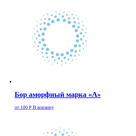
Бор аморфный марка «А»
от
100
Р
В корзину