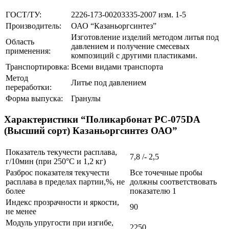
ГОСТ/ТУ:
2226-173-00203335-2007 изм. 1-5
Производитель:
ОАО “Казаньоргсинтез”
Изготовление изделий методом литья под
Область
давлением и получение смесевых
применения:
композиций с другими пластиками.
Транспортировка:
Всеми видами транспорта
Метод
Литье под давлением
переработки:
Форма выпуска:
Гранулы
Характеристики “Поликарбонат РС-075DA
(Высший сорт) Казаньоргсинтез ОАО”
Показатель текучести расплава,
7,8 /- 2,5
г/10мин (при 250°С и 1,2 кг)
Разброс показателя текучести
Все точечные пробы
расплава в пределах партии,%, не
должны соответствовать
более
показателю 1
Индекс прозрачности и яркости,
90
не менее
Модуль упругости при изгибе,
2250