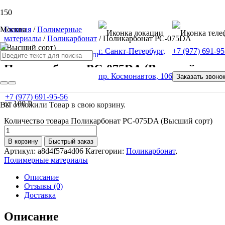
Москва
Главная
/
Полимерные
материалы
/
Поликарбонат
/ Поликарбонат РС-075DA
(Высший сорт)
г. Санкт-Петербург,
+7 (977) 691-95
Поликарбонат РС-075DA (Высший
пр. Космонавтов, 106
Заказать звоно
сорт)
+7 (977) 691-95-56
от
100
Р
Вы отложили
Товар
в свою корзину.
Количество товара Поликарбонат РС-075DA (Высший сорт)
В корзину
Быстрый заказ
Артикул:
a8d4f57a4d06
Категории:
Поликарбонат
,
Полимерные материалы
Описание
Отзывы (0)
Доставка
Описание