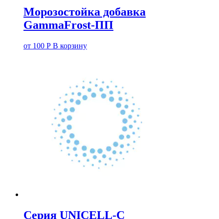
Морозостойка добавка
GammaFrost-ПП
от
100
Р
В корзину
Серия UNICELL-C