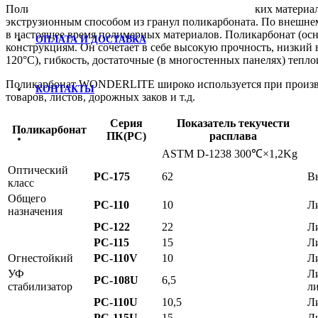
Поликарбонат (ПК) относится к классу синтетических матери
экструзионным способом из гранул поликарбоната. По внешнем
в настоящее время полимерных материалов. Поликарбонат (ос
ОПЛАТА И ДОСТАВКА
конструкциям. Он сочетает в себе высокую прочность, низкий
120°С), гибкость, достаточные (в многостенных панелях) тепло
Поликарбонат WONDERLITE широко используется при производ
КОНТАКТЫ
товаров, листов, дорожных заков и т.д.
Серия
Показатель текучести
Поликарбонат
ПК(PC)
расплава
ASTM D-1238 300℃×1,2Kg
Оптический
PC-175
62
В
класс
Общего
PC-110
10
Л
назначения
PC-122
22
Л
PC-115
15
Л
Огнестойкий
PC-110V
10
Л
УФ
Ли
PC-108U
6,5
стабилизатор
л
PC-110U
10,5
Л
PC-115U
15
Л