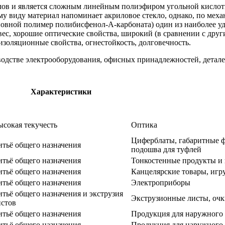
алов и является сложным линейным полиэфиром угольной кислот
у виду материал напоминает акриловое стекло, однако, по мех
новной полимер полибисфенол-А-карбоната) один из наиболее у
 вес, хорошие оптические свойства, широкий (в сравнении с др
изоляционные свойства, огнестойкость, долговечность.
стве электрооборудования, офисных принадлежностей, деталей
Характеристики
ысокая текучесть
Оптика
Циферблаты, габаритные 
итьё общего назначения
подошва для туфлей
итьё общего назначения
Тонкостенные продукты и
итьё общего назначения
Канцелярские товары, игр
итьё общего назначения
Электроприборы
тьё общего назначения и экструзия
Экструзионные листы, очк
истов
итьё общего назначения
Продукция для наружного
итьё общего назначения
Продукция для наружного