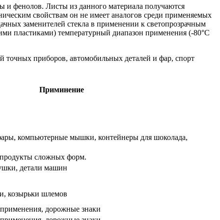
ы и фенолов. Листы из данного материала получаются
аническим свойствам он не имеет аналогов среди применяемых
дачных заменителей стекла в применении к светопрозрачным
угими пластиками) температурный диапазон применения (-80°С
 точных приборов, автомобильных деталей и фар, спорт
Приминение
фары, компьютерные мышки, контейнеры для шоколада,
 продукты сложных форм.
ушки, детали машин
и, козырьки шлемов
 применения, дорожные знаки
 применения, дорожные знаки