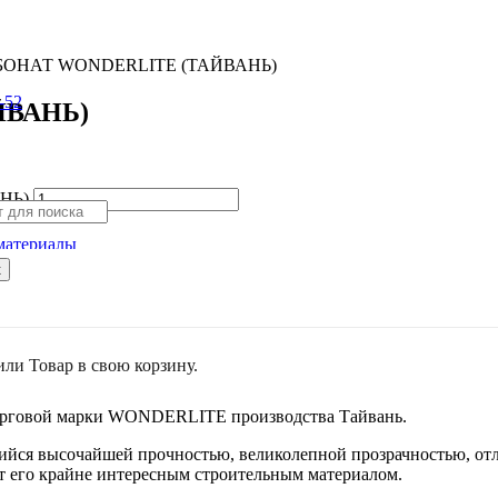
БОНАТ WONDERLITE (ТАЙВАНЬ)
-52
ЙВАНЬ)
НЬ)
материалы
к
или
Товар
в свою корзину.
орговой марки WONDERLITE производства Тайвань.
йся высочайшей прочностью, великолепной прозрачностью, от
ет его крайне интересным строительным материалом.