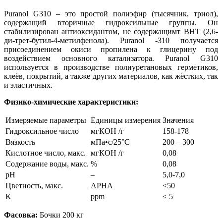
Puranol G310 – это простой полиэфир (тысячник, триол),
содержащий вторичные гидроксильные группы. Он
стабилизирован антиоксидантом, не содержащимт BHT (2,6-
ди-трет-бутил-4-метилфенола). Puranol -310 получается
присоединением окиси пропилена к глицерину под
воздействием основного катализатора. Puranol G310
используется в производстве полиуретановых герметиков,
клеёв, покрытий, а также других материалов, как жёстких, так
и эластичных.
Физико-химические характеристики:
Измеряемые параметры
Единицы измерения
Значения
Гидроксильное число
мгКОН /г
158-178
Вязкость
мПа•с/25°С
200
– 300
Кислотное число, макс.
мгКОН /г
0,0
8
Содержание воды, макс.
%
0,0
8
pH
–
5,0-7,0
Цветность, макс.
АРНА
<
50
K
ррm
≤ 5
Фасовка:
Бочки 200 кг