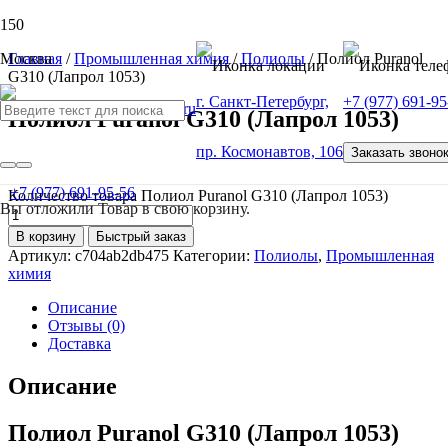
Москва
Главная
/
Промышленная химия
/
Полиолы
/ Полиол Puranol
G310 (Лапрол 1053)
г. Санкт-Петербург,
+7 (977) 691-95
Полиол Puranol G310 (Лапрол 1053)
пр. Космонавтов, 106
Заказать звоно
от
100
Р
+7 (977) 691-95-56
Количество товара Полиол Puranol G310 (Лапрол 1053)
Вы отложили
Товар
в свою корзину.
В корзину
Быстрый заказ
Артикул:
c704ab2db475
Категории:
Полиолы
,
Промышленная
химия
Описание
Отзывы (0)
Доставка
Описание
Полиол Puranol G310 (Лапрол 1053)