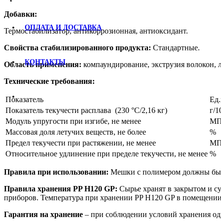
Добавки:
ОПЛАТА И ДОСТАВКА
Термостабилизатор, антикоррозионная, антиоксидант.
Свойства стабилизированного продукта:
Стандартные.
КОНТАКТЫ
Область применения:
компаундирование, экструзия волокон, л
Технические требования:
Показатель
Ед.
Показатель текучести расплава (230 °С/2,16 кг)
г/
Модуль упругости при изгибе, не менее
МП
Массовая доля летучих веществ, не более
%
Предел текучести при растяжении, не менее
МП
Относительное удлинение при пределе текучести, не менее
%
Правила при использовании:
Мешки с полимером должны быт
Правила хранения PP H120 GP:
Сырье хранят в закрытом и с
приборов. Температура при хранении PP H120 GP в помещении 
Гарантия на хранение
– при соблюдении условий хранения оди