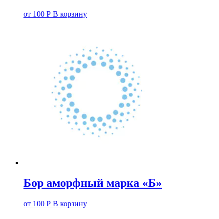
от
100
Р
В корзину
Бор аморфный марка «Б»
от
100
Р
В корзину