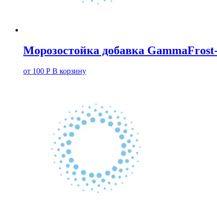
Морозостойка добавка GammaFros
от
100
Р
В корзину