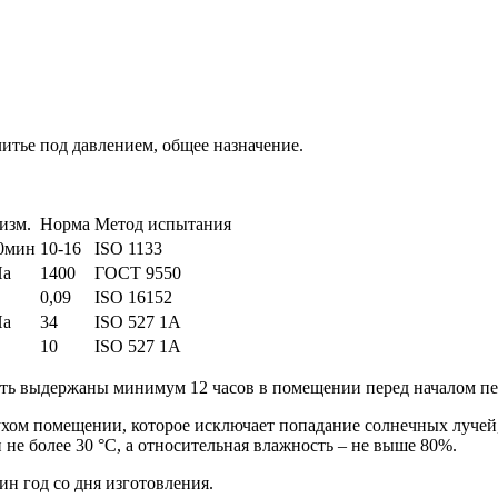
итье под давлением, общее назначение.
изм.
Норма
Метод испытания
10мин
10-16
ISO 1133
а
1400
ГОСТ 9550
0,09
ISO 16152
а
34
ISO 527 1A
10
ISO 527 1A
ь выдержаны минимум 12 часов в помещении перед началом пе
ухом помещении, которое исключает попадание солнечных лучей,
не более 30 °С, а относительная влажность – не выше 80%.
н год со дня изготовления.