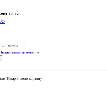
 PP H120 GP
-52
Полимерные материалы
к
или
Товар
в свою корзину.