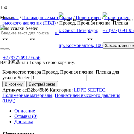
Москва
Главная
/
Полимерные материалы
/
Полиэтилен
/
Полиэтилен
высокого давления (ПВД)
/ Провод, Прочная пленка, Пленка
для усадки Seetec
г. Санкт-Петербург,
+7 (977) 691-95
Провод, Прочная пленка, Пленка для
пр. Космонавтов, 106
Заказать звоно
усадки Seetec
+7 (977) 691-95-56
от
100
Р
Вы отложили
Товар
в свою корзину.
Количество товара Провод, Прочная пленка, Пленка для
усадки Seetec
В корзину
Быстрый заказ
Артикул:
acf32be45bf6
Категории:
LDPE SEETEC
,
Полимерные материалы
,
Полиэтилен высокого давления
(ПВД)
Описание
Отзывы (0)
Доставка