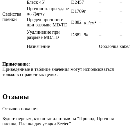
Блеск 45º
D2457
–
–
Прочность при ударе
D1709
г
–
–
по Дарту
Свойства
пленки
Предел прочности
2
D882
–
–
кг/см
при разрыве MD/TD
Уудлинение при
D882
%
–
–
разрыве MD/TD
Назначение
Оболочка кабе
Примечание:
Приведенные в таблице значения могут использоваться
только в справочных целях.
Отзывы
Отзывов пока нет.
Будьте первым, кто оставил отзыв на “Провод, Прочная
пленка, Пленка для усадки Seetec”