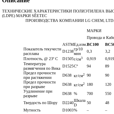
Описание
ТЕХНИЧЕСКИЕ ХАРАКТЕРИСТИКИ ПОЛИЭТИЛЕНА ВЫ
(LDPE) МАРКИ
SẼETEC
ПРОИЗВОДСТВА КОМПАНИИ LG CHEM, LTD
МАРКИ
Провода и Каб
ASTM
Ед.изм.
BC100
BC5
Показатель текучести
гр/10
D1238
0,3
3,2
расплава
мин
3
Плотность, @ 23º C
D1505
0,919
0,91
г/см
Температура
D1525
Сº
94
89
размягчения по Вика
Предел прочности
2
D638
90
90
кг/см
при растяжении
Предел прочности
2
D638
180
120
кг/см
при разрыве
Уудлинение при
D638
%
700
550
разрыве
Шкала
Твердость по Шору
D2240
50
48
D
Мутность
D1003
%
–
–