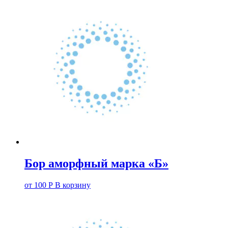
Бор аморфный марка «Б»
от
100
Р
В корзину