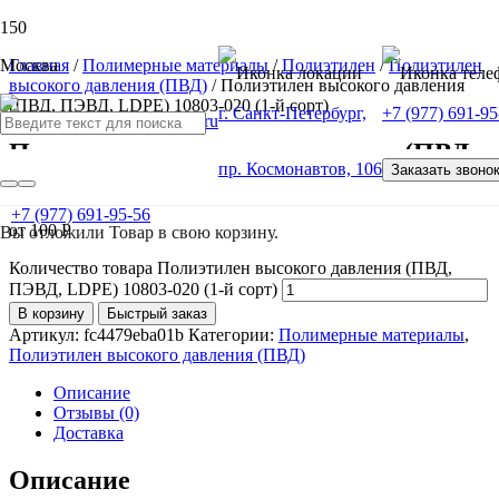
Москва
Главная
/
Полимерные материалы
/
Полиэтилен
/
Полиэтилен
высокого давления (ПВД)
/ Полиэтилен высокого давления
(ПВД, ПЭВД, LDPE) 10803-020 (1-й сорт)
г. Санкт-Петербург,
+7 (977) 691-95
Полиэтилен высокого давления (ПВД,
пр. Космонавтов, 106
Заказать звоно
ПЭВД, LDPE) 10803-020 (1-й сорт)
+7 (977) 691-95-56
от
100
Р
Вы отложили
Товар
в свою корзину.
Количество товара Полиэтилен высокого давления (ПВД,
ПЭВД, LDPE) 10803-020 (1-й сорт)
В корзину
Быстрый заказ
Артикул:
fc4479eba01b
Категории:
Полимерные материалы
,
Полиэтилен высокого давления (ПВД)
Описание
Отзывы (0)
Доставка
Описание