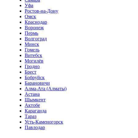
Уфа
Ростов-на-Дону
Омск
Краснодар
Воронеж
Пермь
Волгоград
Минск
Гомель
Витебск
Могилёв
Гродно
Брест
Бобруйск
Барановичи
Алма-Ата (Алматы)
Астана
Шымкент
Актобе
Караганда
Тараз
Усть-Каменогорск
Павлодар