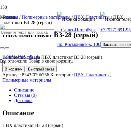
Москва
Главная
/
Полимерные материалы
/
ПВХ Пластикаты
/ ПВХ
пластикат ВЗ-28 (серый)
г. Санкт-Петербург,
+7 (977) 691-95
ПВХ пластикат ВЗ-28 (серый)
пр. Космонавтов, 106
Заказать звоно
от
100
Р
+7 (977) 691-95-56
Количество товара ПВХ пластикат ВЗ-28 (серый)
Вы отложили
Товар
в свою корзину.
В корзину
Быстрый заказ
Артикул:
8343f079b756
Категории:
ПВХ Пластикаты
,
Полимерные материалы
Описание
Отзывы (0)
Доставка
Описание
ПВХ пластикат ВЗ-28 (серый)