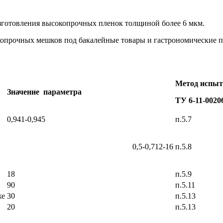
изготовления высокопрочных пленок толщиной более 6 мкм.
копрочных мешков под бакалейные товары и гастрономические п
Метод испы
Значение параметра
ТУ 6-11-0020
0,941-0,945
п.5.7
0,5-0,712-16
п.5.8
18
п.5.9
90
п.5.11
же
30
п.5.13
20
п.5.13