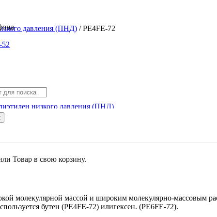
изкого давления (ПНД)
/ РЕ4FE-72
-52
лиэтилен низкого давления (ПНД)
к
или
Товар
в свою корзину.
ие:
окой молекулярной массой и широким молекулярно-массовым ра
спользуется бутен (PE4FE-72) илигексен. (PE6FE-72).