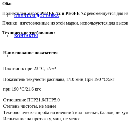
Обасть применения:
Полиэтилен марок
PE4FE-72
и PE6FE-72
рекомендуется для 
ОПЛАТА И ДОСТАВКА
Пленки, изготовленные из этой марки, используются для высо
Технические требования:
КОНТАКТЫ
Наименование показателя
Плотность при 23 °С, г/см³
Показатель текучести расплава, г/10 мин,При 190 °С/5кг
при 190 °С/21,6 кгс
Отношение ПТР21,6/ПТР5,0
Степень чистоты, не менее
Технологическая проба на внешний вид пленки, баллов, не ху
Испытание на протяжку, мин, не менее