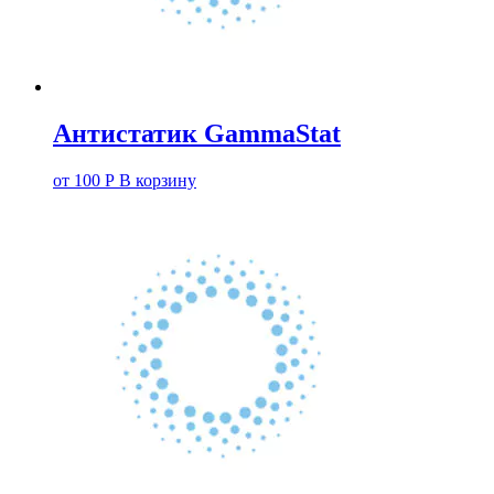
Антистатик GammaStat
от
100
Р
В корзину