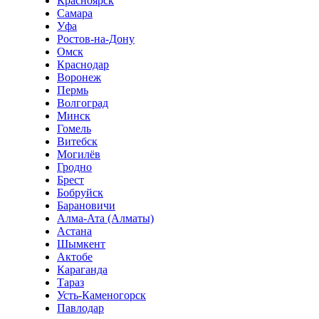
Красноярск
Самара
Уфа
Ростов-на-Дону
Омск
Краснодар
Воронеж
Пермь
Волгоград
Минск
Гомель
Витебск
Могилёв
Гродно
Брест
Бобруйск
Барановичи
Алма-Ата (Алматы)
Астана
Шымкент
Актобе
Караганда
Тараз
Усть-Каменогорск
Павлодар