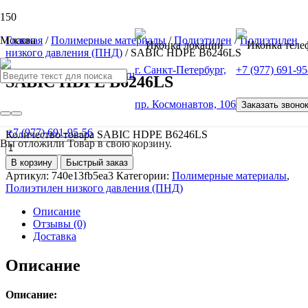
Москва
Главная
/
Полимерные материалы
/
Полиэтилен
/
Полиэтилен
низкого давления (ПНД)
/ SABIC HDPE B6246LS
г. Санкт-Петербург,
+7 (977) 691-95
SABIC HDPE B6246LS
пр. Космонавтов, 106
Заказать звоно
от
100
Р
+7 (977) 691-95-56
Количество товара SABIC HDPE B6246LS
Вы отложили
Товар
в свою корзину.
В корзину
Быстрый заказ
Артикул:
740e13fb5ea3
Категории:
Полимерные материалы
,
Полиэтилен низкого давления (ПНД)
Описание
Отзывы (0)
Доставка
Описание
Описание: