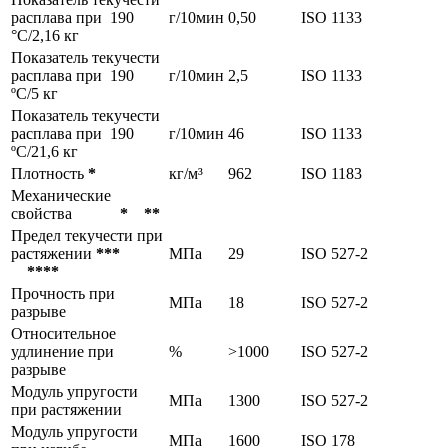
расплава при 190
г/10мин
0,50
ISO 1133
°С/2,16 кг
Показатель текучести
расплава при 190
г/10мин
2,5
ISO 1133
ºС/5 кг
Показатель текучести
расплава при 190
г/10мин
46
ISO 1133
ºС/21,6 кг
Плотность
*
кг/м³
962
ISO 1183
Механические
свойства
* **
Предел текучести при
растяжении
***
МПа
29
ISO 527-2
****
Прочность при
МПа
18
ISO 527-2
разрыве
Относительное
удлинение при
%
>1000
ISO 527-2
разрыве
Модуль упругости
МПа
1300
ISO 527-2
при растяжении
Модуль упругости
МПа
1600
ISO 178