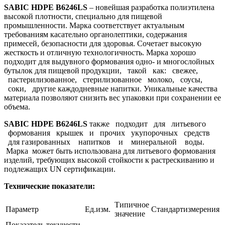
SABIC HDPE B6246LS
– новейшая разработка полиэтилена
высокой плотности, специально для пищевой
промышленности. Марка соответствует актуальным
требованиям касательно органолептики, содержания
примесей, безопасности для здоровья. Сочетает высокую
жесткость и отличную технологичность. Марка хорошо
подходит для выдувного формования одно- и многослойных
бутылок для пищевой продукции, такой как: свежее,
пастерилизованное, стерилизованное молоко, соусы,
соки, другие каждодневные напитки. Уникальные качества
материала позволяют снизить вес упаковки при сохранении ее
объема.
SABIC HDPE B6246LS
также подходит для литьевого
формования крышек и прочих укупорочных средств
для газированных напитков и минеральной воды.
Марка может быть использована для литьевого формования
изделий, требующих высокой стойкости к растрескиванию и
подлежащих UN cертификации.
Технические показатели:
Типичное
Параметр
Ед.изм.
Стандартизмерения
значение
Показатель текучести