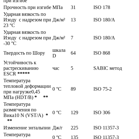
при изгибе
Прочность при изгибе
МПа
31
ISO 178
Ударная вязкость по
Изоду с надрезом при
Дж/м²
13
ISO 180/A
23 °С
Ударная вязкость по
Изоду с надрезом при
Дж/м²
7
ISO 180/A
-30 °C
шкала
Твердость по Шору
64
ISO 868
D
Устойчивость к
растрескиванию
час
5
SABIC метод
ESCR
*****
Температура
тепловой деформации
0 °C
89
ISO 75-2
при нагрузке0,45
МПа (HDT/B)
* **
Температура
размягчения по
0 °C
129
ISO 306
Вика10 N (VST/A)
*
**
Изменение энтальпии
Дж/г
225
ISO 11357-3
Температура
0 °C
135
ISO 11357-3