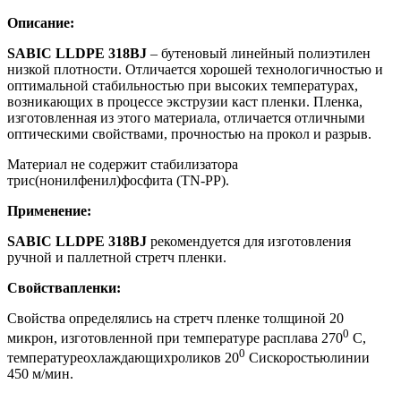
Описание
:
SABIC
LLDPE 318
В
J
– бутеновый линейный полиэтилен
низкой плотности. Отличается хорошей технологичностью и
оптимальной стабильностью при высоких температурах,
возникающих в процессе экструзии каст пленки. Пленка,
изготовленная из этого материала, отличается отличными
оптическими свойствами, прочностью на прокол и разрыв.
Материал не содержит стабилизатора
трис(нонилфенил)фосфита (ТN-PP).
Применение
:
SABIC
LLDPE 318
В
J
рекомендуется для изготовления
ручной и паллетной стретч пленки.
Свойства
пленки
:
Свойства определялись на стретч пленке толщиной 20
0
микрон, изготовленной при температуре расплава 270
С,
0
температуреохлаждающихроликов 20
Сискоростьюлинии
450 м/мин.