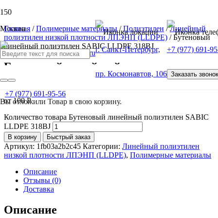
Москва
Главная
/
Полимерные материалы
/
Полиэтилен
/
Линейный
полиэтилен низкой плотности ЛПЭНП (LLDPE)
/ Бутеновый
линейный полиэтилен SABIC LLDPE 318ВJ
г. Санкт-Петербург,
+7 (977) 691-95
Бутеновый линейный полиэтилен
пр. Космонавтов, 106
Заказать звоно
SABIC LLDPE 318ВJ
+7 (977) 691-95-56
от
100
Р
Вы отложили
Товар
в свою корзину.
Количество товара Бутеновый линейный полиэтилен SABIC
LLDPE 318ВJ
В корзину
Быстрый заказ
Артикул:
1fb03a2b2c45
Категории:
Линейный полиэтилен
низкой плотности ЛПЭНП (LLDPE)
,
Полимерные материалы
Описание
Отзывы (0)
Доставка
Описание