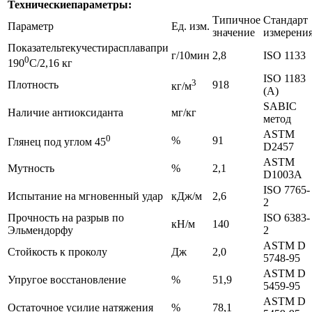
Технические
параметры
:
Типичное
Стандарт
Параметр
Ед. изм.
значение
измерени
Показательтекучестирасплавапри
г/10мин
2,8
ISO 1133
0
190
С/2,16 кг
ISO 1183
3
Плотность
918
кг/м
(А)
SABIC
Наличие антиоксиданта
мг/кг
метод
ASTM
0
%
91
Глянец под углом 45
D2457
ASTM
Мутность
%
2,1
D1003А
ISO 7765-
Испытание на мгновенный удар
кДж/м
2,6
2
Прочность на разрыв по
ISO 6383-
кН/м
140
Эльмендорфу
2
ASTM D
Стойкость к проколу
Дж
2,0
5748-95
ASTM D
Упругое восстановление
%
51,9
5459-95
ASTM D
Остаточное усилие натяжения
%
78,1