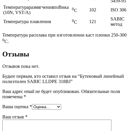
5459-95
ТемператураразмягченияпоВика
0
102
ISO 306
С
(10N, VST/А)
SABIC
0
Температура плавления
121
С
метод
Температура расплава при изготовлении каст пленки 250-300
0
С.
Отзывы
Отзывов пока нет.
Будьте первым, кто оставил отзыв на “Бутеновый линейный
полиэтилен SABIC LLDPE 318ВJ”
Ваш адрес email не будет опубликован.
Обязательные поля
помечены
*
Ваша оценка
*
Ваш отзыв
*