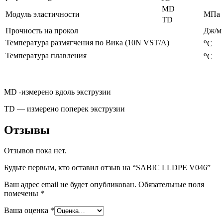
MD
Модуль эластичности
МПа
TD
Прочность на прокол
Дж/м
о
Температура размягчения по Вика (10N VST/A)
С
о
Температура плавления
С
MD -измерено вдоль экструзии
TD — измерено поперек экструзии
Отзывы
Отзывов пока нет.
Будьте первым, кто оставил отзыв на “SABIC LLDPE V046”
Ваш адрес email не будет опубликован.
Обязательные поля
помечены
*
Ваша оценка
*