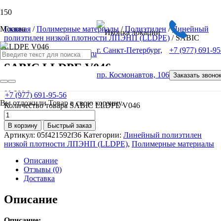
Москва
Главная
/
Полимерные материалы
/
Полиэтилен
/
Линейный
полиэтилен низкой плотности ЛПЭНП (LLDPE)
/ SABIC
LLDPE V046
г. Санкт-Петербург,
+7 (977) 691-95
SABIC LLDPE V046
пр. Космонавтов, 106
Заказать звоно
от
100
Р
+7 (977) 691-95-56
Вы отложили
Товар
в свою корзину.
Количество товара SABIC LLDPE V046
В корзину
Быстрый заказ
Артикул:
05f421592f36
Категории:
Линейный полиэтилен
низкой плотности ЛПЭНП (LLDPE)
,
Полимерные материалы
Описание
Отзывы (0)
Доставка
Описание
Описание: