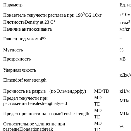
Параметр
Ед. и
0
г/10
Показатель текучести расплава при 190
С/2,16кг
3
ПлотностьDensity at 23 C°
кг/м
Наличие антиоксиданта
мг/кг
0
–
Глянец под углом 45
Мутность
%
Прозрачность
мВ
Ударнаявязкость
кДж/
Elmendorf tear strength
Прочность на разрыв (по Эльмендорфу)
MD/TD
кН/м
MD
Предел текучести при
МПа
растяженииTensilestrengthatyield
TD
MD
Предел прочности на разрывTensilestrength
МПа
TD
MD
Относительное удлинение при
%
разрывеElongationatbreak
TD