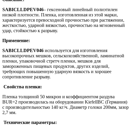
SABIC
LLDPE
V
046
– гексеновый линейный полиэтилен
низкой плотности. Пленка, изготовленная из этой марки,
характеризуется превосходной прочностью при растяжении,
жесткостью, ударной вязкостью, прочностью на мгновенный
удар, стойкостью к разрыву.
Применение:
SABIC
LLDPE
V
046
используется для изготовления
высокопрочных мешков, сельскохозяйственной, ламинатной
пленки, упаковочной стретч пленки, мешков для
замороженных пищевых продуктов, других изделий,
требующих повышенную ударную вязкость и хорошее
сопротивление разрыву.
Свойства пленки:
Пленка толщиной 50 микрон и коэффициентом раздува
BUR=2 производилась на оборудовании KiefelIBC (Германия)
с производительностью 140 кг/ч. Диаметр голоки 200мм, зазор
2,7 мм.
Технические параметры: