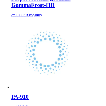
GammaFrost-ПП
от
100
Р
В корзину
РА-910