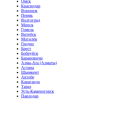
Омск
Краснодар
Воронеж
Пермь
Волгоград
Минск
Гомель
Витебск
Могилёв
Гродно
Брест
Бобруйск
Барановичи
Алма-Ата (Алматы)
Астана
Шымкент
Актобе
Караганда
Тараз
Усть-Каменогорск
Павлодар