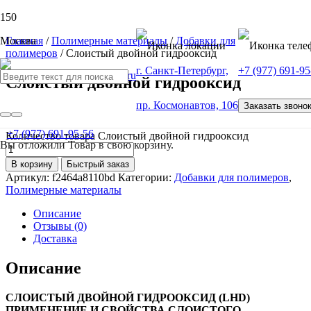
Москва
Главная
/
Полимерные материалы
/
Добавки для
полимеров
/ Слоистый двойной гидрооксид
г. Санкт-Петербург,
+7 (977) 691-95
Слоистый двойной гидрооксид
пр. Космонавтов, 106
Заказать звоно
от
100
Р
+7 (977) 691-95-56
Количество товара Слоистый двойной гидрооксид
Вы отложили
Товар
в свою корзину.
В корзину
Быстрый заказ
Артикул:
f2464a8110bd
Категории:
Добавки для полимеров
,
Полимерные материалы
Описание
Отзывы (0)
Доставка
Описание
СЛОИСТЫЙ ДВОЙНОЙ ГИДРООКСИД
(LHD)
ПРИМЕНЕНИЕ И СВОЙСТВА СЛОИСТОГО