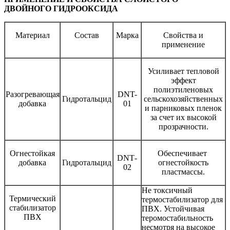
ДВОЙНОГО ГИДРООКСИДА
Материал
Состав
Марка
Свойства и
применение
Усиливает тепловой
эффект
полиэтиленовых
Разогревающая
DNT-
Гидротальцид
сельскохозяйственных
добавка
01
и парниковых пленок
за счет их высокой
прозрачности.
Огнестойкая
Обеспечивает
DNT
-
добавка
Гидротальцид
огнестойкость
02
пластмассы.
Не токсичный
Термический
термостабилизатор для
стабилизатор
ПВХ. Устойчивая
ПВХ
теромостабильность
несмотря на высокое