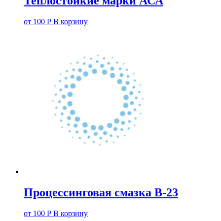
Теплостойкие марки АСА
от
100
Р
В корзину
Процессинговая смазка В-23
от
100
Р
В корзину