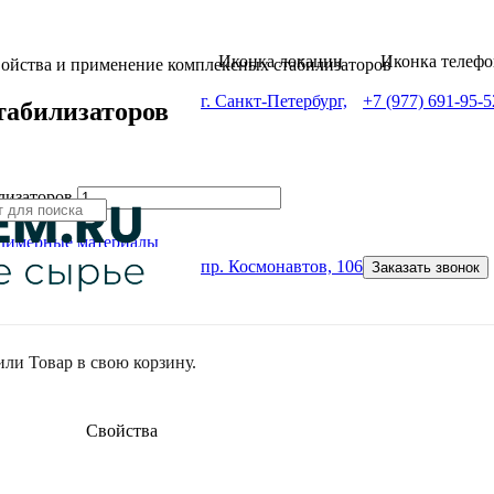
войства и применение комплексных стабилизаторов
г. Санкт-Петербург,
+7 (977) 691-95-5
табилизаторов
лизаторов
лимерные материалы
пр. Космонавтов, 106
Заказать звонок
или
Товар
в свою корзину.
Свойства