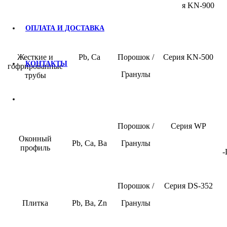
Кабель
Pb, Ba
Порошок
Серия
KN-900
ОПЛАТА И ДОСТАВКА
Жесткие и
Pb, Ca
Порошок /
Серия
KN-500
КОНТАКТЫ
гофрированные
Гранулы
трубы
Порошок /
Серия
WP
Оконный
Pb, Ca, Ba
Гранулы
профиль
-
Порошок /
Серия
DS
-352
Плитка
Pb
,
Ba
,
Zn
Гранулы