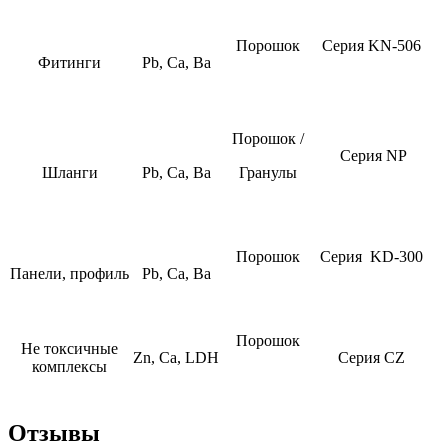
Порошок
Серия
KN-506
Фитинги
Pb
,
Ca
,
Ba
Порошок /
Серия
NP
Шланги
Pb
,
Ca
,
Ba
Гранулы
Порошок
Серия
KD-300
Панели, профиль
Pb
,
Ca
,
Ba
Порошок
Не токсичные
Zn
,
Ca
,
LDH
Серия
CZ
комплексы
Отзывы