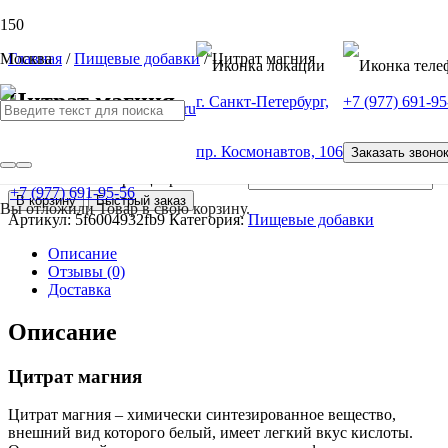
Москва
Главная
/
Пищевые добавки
/ Цитрат магния
Цитрат магния
г. Санкт-Петербург,
+7 (977) 691-95
от
100
Р
пр. Космонавтов, 106
Заказать звоно
Количество товара Цитрат магния
+7 (977) 691-95-56
В корзину
Быстрый заказ
Вы отложили
Товар
в свою корзину.
Артикул:
5f6004932fb9
Категория:
Пищевые добавки
Описание
Отзывы (0)
Доставка
Описание
Цитрат магния
Цитрат магния – химически синтезированное вещество,
внешний вид которого белый, имеет легкий вкус кислоты.