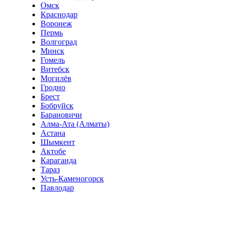
Омск
Краснодар
Воронеж
Пермь
Волгоград
Минск
Гомель
Витебск
Могилёв
Гродно
Брест
Бобруйск
Барановичи
Алма-Ата (Алматы)
Астана
Шымкент
Актобе
Караганда
Тараз
Усть-Каменогорск
Павлодар