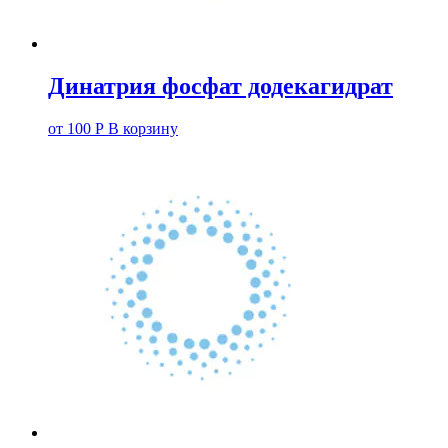
Динатрия фосфат додекагидрат
от
100
Р
В корзину