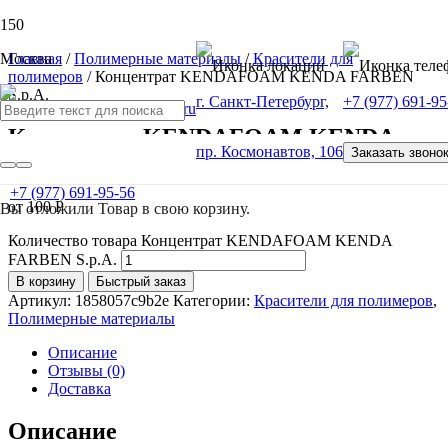
Москва
Главная
/
Полимерные материалы
/
Красители для
полимеров
/ Концентрат KENDAFOAM KENDA FARBEN
S.p.A.
г. Санкт-Петербург,
+7 (977) 691-95
Концентрат KENDAFOAM KENDA
пр. Космонавтов, 106
Заказать звоно
FARBEN S.p.A.
+7 (977) 691-95-56
от
100
Р
Вы отложили
Товар
в свою корзину.
Количество товара Концентрат KENDAFOAM KENDA
FARBEN S.p.A.
В корзину
Быстрый заказ
Артикул:
1858057c9b2e
Категории:
Красители для полимеров
,
Полимерные материалы
Описание
Отзывы (0)
Доставка
Описание