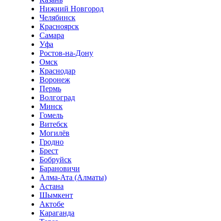
Нижний Новгород
Челябинск
Красноярск
Самара
Уфа
Ростов-на-Дону
Омск
Краснодар
Воронеж
Пермь
Волгоград
Минск
Гомель
Витебск
Могилёв
Гродно
Брест
Бобруйск
Барановичи
Алма-Ата (Алматы)
Астана
Шымкент
Актобе
Караганда