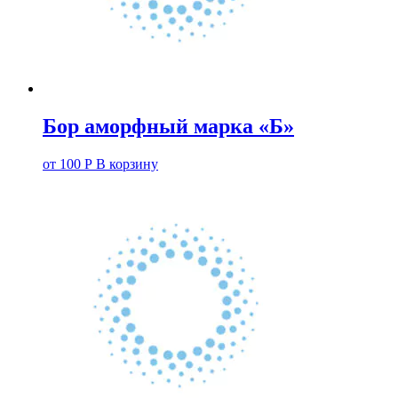
Бор аморфный марка «Б»
от
100
Р
В корзину