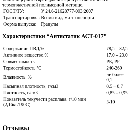
термопластичной полимерной матрице.
ГОСТ/ТУ:
У 24.6-21628777-003:2007
Транспортировка:
Всеми видами транспорта
Форма выпуска:
Гранулы
Характеристики “Антистатик АСТ-017”
Содержание ПВД,%
78,5 – 82,5
Активное вещество,%
17,0 – 23,0
Совместимость
PE, PP
Термостойкость,°С
240-260
не более
Влажность, %
0,1
Насыпная плотность, г/см3
0,5 – 0,7
Плотность, г/см3
0,85 – 0,95
Показатель текучести расплава, г/10 мин
3-10
(2,16кг/190С)
Отзывы