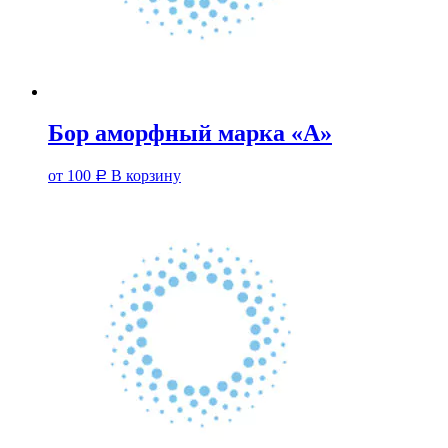
Бор аморфный марка «А»
от
100
В корзину
Р