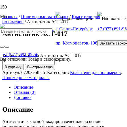
Москва
Главная
/
Полимерные материалы
/
Красители для
полимеров
/ Антистатик АСТ-017
г. Санкт-Петербург,
+7 (977) 691-95
Антистатик АСТ-017
пр. Космонавтов, 106
Заказать звоно
от
100
Р
+7 (977) 691-95-56
Количество товара Антистатик АСТ-017
Вы отложили
Товар
в свою корзину.
В корзину
Быстрый заказ
Артикул:
67208ebfbcfc
Категории:
Красители для полимеров
,
Полимерные материалы
Описание
Отзывы (0)
Доставка
Описание
Антистатическая добавка,произведенная на основе
моноглицеринстеарата,равномерно растворенного в