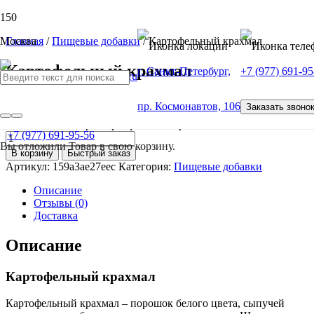
Москва
Главная
/
Пищевые добавки
/ Картофельный крахмал
Картофельный крахмал
г. Санкт-Петербург,
+7 (977) 691-95
от
100
Р
пр. Космонавтов, 106
Заказать звоно
Количество товара Картофельный крахмал
+7 (977) 691-95-56
Вы отложили
Товар
в свою корзину.
В корзину
Быстрый заказ
Артикул:
159a3ae27eec
Категория:
Пищевые добавки
Описание
Отзывы (0)
Доставка
Описание
Картофельный крахмал
Картофельный крахмал – порошок белого цвета, сыпучей