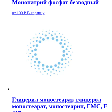
Мононатрий фосфат безводный
от
100
Р
В корзину
Глицерил моностеарат, глицерол
моностеарат, моностеарин, ГМС, Е