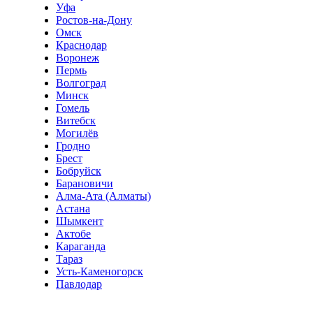
Уфа
Ростов-на-Дону
Омск
Краснодар
Воронеж
Пермь
Волгоград
Минск
Гомель
Витебск
Могилёв
Гродно
Брест
Бобруйск
Барановичи
Алма-Ата (Алматы)
Астана
Шымкент
Актобе
Караганда
Тараз
Усть-Каменогорск
Павлодар