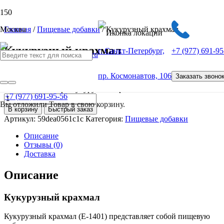
Москва
Главная
/
Пищевые добавки
/ Кукурузный крахмал
Кукурузный крахмал
г. Санкт-Петербург,
+7 (977) 691-95
от
100
Р
пр. Космонавтов, 106
Заказать звоно
Количество товара Кукурузный крахмал
+7 (977) 691-95-56
Вы отложили
Товар
в свою корзину.
В корзину
Быстрый заказ
Артикул:
59dea0561c1c
Категория:
Пищевые добавки
Описание
Отзывы (0)
Доставка
Описание
Кукурузный крахмал
Кукурузный крахмал (Е-1401) представляет собой пищевую