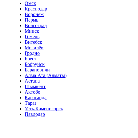
Омск
Краснодар
Воронеж
Пермь
Волгоград
Минск
Гомель
Витебск
Могилёв
Гродно
Брест
Бобруйск
Барановичи
Алма-Ата (Алматы)
Астана
Шымкент
Актобе
Караганда
Тараз
Усть-Каменогорск
Павлодар