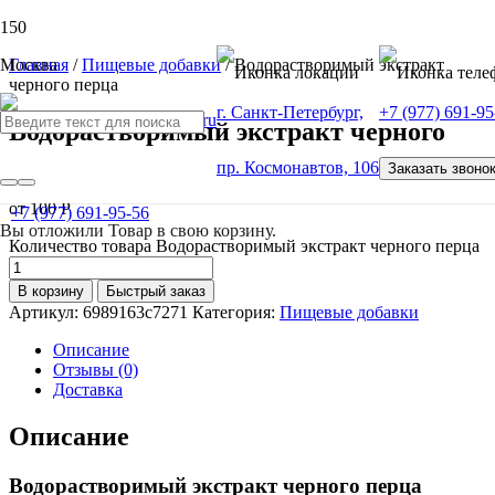
Москва
Главная
/
Пищевые добавки
/ Водорастворимый экстракт
черного перца
г. Санкт-Петербург,
+7 (977) 691-95
Водорастворимый экстракт черного
перца
пр. Космонавтов, 106
Заказать звоно
от
100
Р
+7 (977) 691-95-56
Вы отложили
Товар
в свою корзину.
Количество товара Водорастворимый экстракт черного перца
В корзину
Быстрый заказ
Артикул:
6989163c7271
Категория:
Пищевые добавки
Описание
Отзывы (0)
Доставка
Описание
Водорастворимый экстракт черного перца