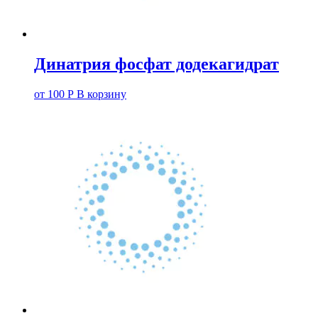
Динатрия фосфат додекагидрат
от
100
Р
В корзину