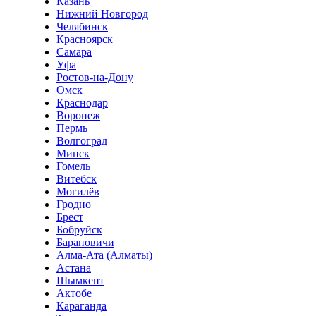
Казань
Нижний Новгород
Челябинск
Красноярск
Самара
Уфа
Ростов-на-Дону
Омск
Краснодар
Воронеж
Пермь
Волгоград
Минск
Гомель
Витебск
Могилёв
Гродно
Брест
Бобруйск
Барановичи
Алма-Ата (Алматы)
Астана
Шымкент
Актобе
Караганда